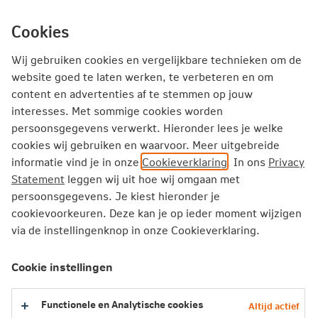
Ga
inhoud
mijn.nn
Particulier
direct
Cookies
naar
Producten
Service en Contact
Inspiratie
Wij gebruiken cookies en vergelijkbare technieken om de
website goed te laten werken, te verbeteren en om
content en advertenties af te stemmen op jouw
Particulier
Service en Contact
interesses. Met sommige cookies worden
Telefonisch contact particuliere klanten
persoonsgegevens verwerkt. Hieronder lees je welke
cookies wij gebruiken en waarvoor. Meer uitgebreide
informatie vind je in onze
Cookieverklaring
. In ons
Privacy
Telefoonnummers voor particuliere
Statement
leggen wij uit hoe wij omgaan met
klanten
persoonsgegevens. Je kiest hieronder je
cookievoorkeuren. Deze kan je op ieder moment wijzigen
Zakelijke klant? Maak dan gebruik van deze
via de instellingenknop in onze Cookieverklaring.
telefoonnummers
.
Cookie instellingen
Functionele en Analytische cookies
Altijd actief