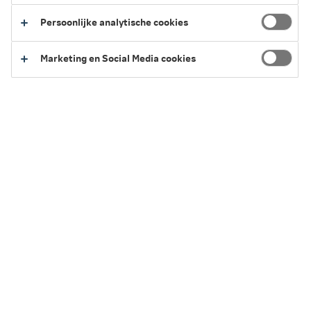
Persoonlijke analytische cookies
Marketing en Social Media cookies
Voor de meeste producten kun je ons bereiken op:
088 663 06 63
.
Houd rekening met een wachttijd.
Sneller contact?
Kies een telefoonnummer per product:
Schadeverzekeringen