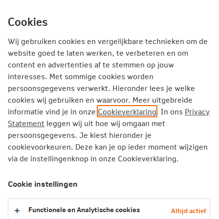
Ga
inhoud
Inloggen
Zakelijk
direct
Cookies
naar
Producten
Thema's
Service
Wij gebruiken cookies en vergelijkbare technieken om de
website goed te laten werken, te verbeteren en om
Zo ondersteun je werknemers die
content en advertenties af te stemmen op jouw
interesses. Met sommige cookies worden
mantelzorg verlenen
persoonsgegevens verwerkt. Hieronder lees je welke
cookies wij gebruiken en waarvoor. Meer uitgebreide
Eén op de vier Nederlanders combineert
informatie vind je in onze
Cookieverklaring
. In ons
Privacy
mantelzorg met een betaalde baan. De kans is
Statement
leggen wij uit hoe wij omgaan met
groot dat ook één van jouw werknemers
persoonsgegevens. Je kiest hieronder je
mantelzorg verleent. Dat vraagt veel van je
cookievoorkeuren. Deze kan je op ieder moment wijzigen
via de instellingenknop in onze Cookieverklaring.
mensen. Jeroen Vermeulen werkt op de afdeling
Innovatie van Nationale-Nederlanden en
Cookie instellingen
ontwikkelde met collega's de dienst Zorggenoot.
We vragen hem naar tips voor het praktisch
Functionele en Analytische cookies
ondersteunen van werknemers, zodat ze niet
Altijd actief