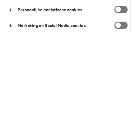
overbelast raken.
Persoonlijke analytische cookies
Marketing en Social Media cookies
Ja, de werknemers van het verzorgingshuis wisten wel
wat een mantelzorger was. Ze zagen vaak genoeg
mantelzorgers voorbijkomen die hun vader of moeder
kwamen bezoeken. Maar wat zij zelf in hun vrije tijd deden
voor een ziek familielid? Nee, dat was ‘gewoon’ op bezoek
gaan. Gewoon even samen eten of kletsen, en dan
tussendoor wat dingen regelen.