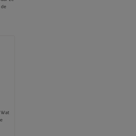
 de
. Wat
te