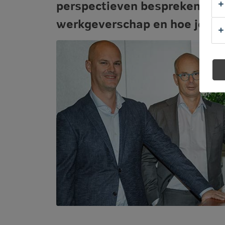
perspectieven bespreken ze h
werkgeverschap en hoe je elk