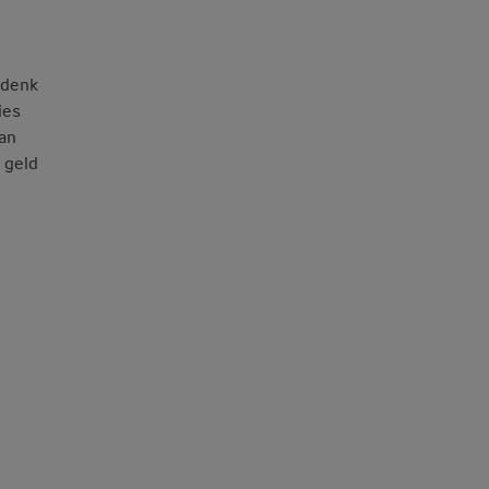
 denk
ies
van
 geld