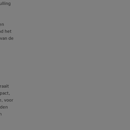
ulling
en
nd het
 van de
raait
pact,
e, voor
eden
n