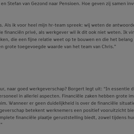
s en Stefan van Gezond naar Pensioen. Hoe geven zij samen inv
s. Als ik voor heel mijn hr-team spreek: wij weten de antwoord
 financiën privé, als werkgever wil ik dit ook niet weten. Ik vi
aken, die een fijne relatie weet op te bouwen en die het belang
een grote toegevoegde waarde van het team van Chris.”
seur, naar goed werkgeverschap? Borgert legt uit: “In essentie d
soneel in allerlei aspecten. Financiële zaken hebben grote im
im. Wanneer er geen duidelijkheid is over de financiële situati
kgeverschap betekent werknemers een positief vooruitzicht bi
lete financiële plaatje geruststelling biedt, zowel tijdens hu
.”