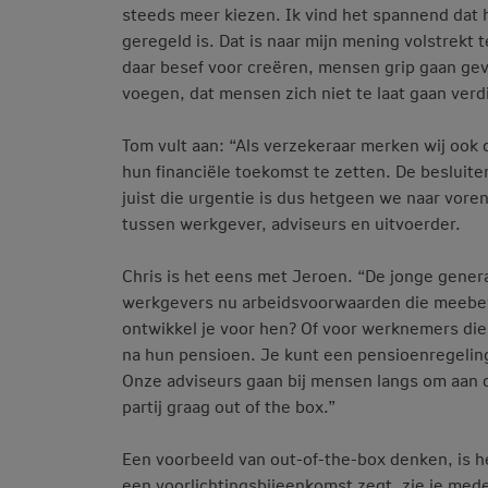
steeds meer kiezen. Ik vind het spannend dat 
geregeld is. Dat is naar mijn mening volstrekt
daar besef voor creëren, mensen grip gaan gev
voegen, dat mensen zich niet te laat gaan verdi
Tom vult aan: “Als verzekeraar merken wij ook 
hun financiële toekomst te zetten. De besluit
juist die urgentie is dus hetgeen we naar vo
tussen werkgever, adviseurs en uitvoerder.
Chris is het eens met Jeroen. “De jonge genera
werkgevers nu arbeidsvoorwaarden die meebewe
ontwikkel je voor hen? Of voor werknemers die
na hun pensioen. Je kunt een pensioenregeling
Onze adviseurs gaan bij mensen langs om aan d
partij graag out of the box.”
Een voorbeeld van out-of-the-box denken, is he
een voorlichtingsbijeenkomst zegt, zie je mede