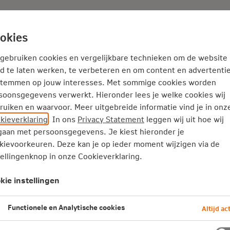
Adviseur
Nieuws
okies
Thema's
Service
 gebruiken cookies en vergelijkbare technieken om de website
d te laten werken, te verbeteren en om content en advertentie
stemmen op jouw interesses. Met sommige cookies worden
bespaart kosten en verhoogt
soonsgegevens verwerkt. Hieronder lees je welke cookies wij
ruiken en waarvoor. Meer uitgebreide informatie vind je in onz
kieverklaring
. In ons
Privacy Statement
leggen wij uit hoe wij
aan met persoonsgegevens. Je kiest hieronder je
r de Maas ontvangt Jeroen Straathof, hr
kievoorkeuren. Deze kan je op ieder moment wijzigen via de
tellingenknop in onze Cookieverklaring.
s, zijn gasten: Borgert Tegel van
& inkomen, partner van You Sure, Chris 
kie instellingen
 naar Pensioen en Tom Haaring, direct
Functionele en Analytische cookies
Altijd act
onale-Nederlanden. Vanuit vier