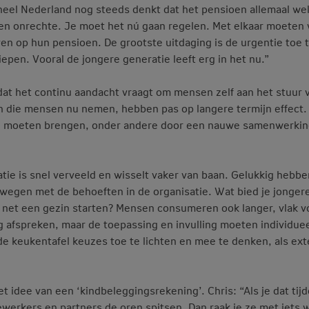
heel Nederland nog steeds denkt dat het pensioen allemaal we
 ten onrechte. Je moet het nú gaan regelen. Met elkaar moeten
en op hun pensioen. De grootste uitdaging is de urgentie toe 
epen. Vooral de jongere generatie leeft erg in het nu.”
dat het continu aandacht vraagt om mensen zelf aan het stuur 
en die mensen nu nemen, hebben pas op langere termijn effect.
ren moeten brengen, onder andere door een nauwe samenwerki
tie is snel verveeld en wisselt vaker van baan. Gelukkig hebbe
gen met de behoeften in de organisatie. Wat bied je jonger
 net een gezin starten? Mensen consumeren ook langer, vlak v
 afspreken, maar de toepassing en invulling moeten individueel
e keukentafel keuzes toe te lichten en mee te denken, als ex
t idee van een ‘kindbeleggingsrekening’. Chris: “Als je dat tij
werkers en partners de oren spitsen. Dan raak je ze met iets 