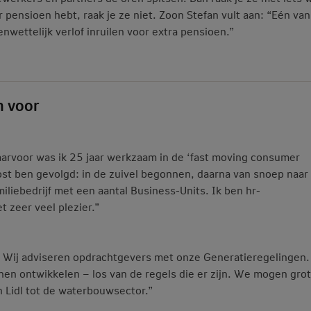
 pensioen hebt, raak je ze niet. Zoon Stefan vult aan: “Eén van
nwettelijk verlof inruilen voor extra pensioen.”
h voor
Daarvoor was ik 25 jaar werkzaam in de ‘fast moving consumer
oost ben gevolgd: in de zuivel begonnen, daarna van snoep naar
amiliebedrijf met een aantal Business-Units. Ik ben hr-
t zeer veel plezier.”
. Wij adviseren opdrachtgevers met onze Generatieregelingen
nnen ontwikkelen – los van de regels die er zijn. We mogen gro
n Lidl tot de waterbouwsector.”