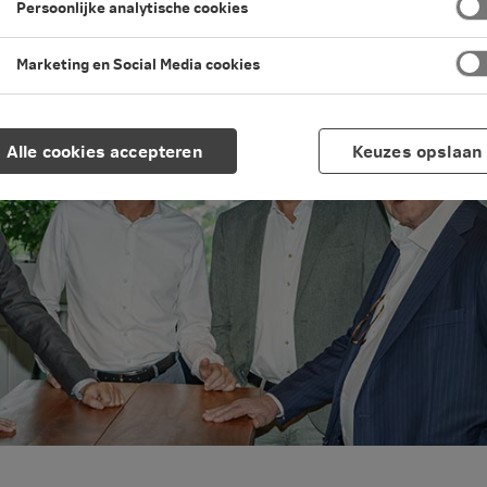
oe je invulling geeft aan goed
Persoonlijke analytische cookies
aar versterkt.
Marketing en Social Media cookies
Alle cookies accepteren
Keuzes opslaan