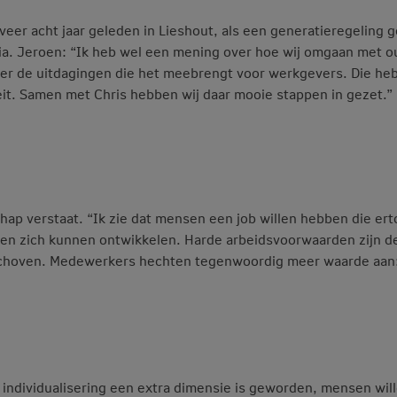
veer acht jaar geleden in Lieshout, als een generatieregeling g
ia. Jeroen: “Ik heb wel een mening over hoe wij omgaan met o
er de uitdagingen die het meebrengt voor werkgevers. Die he
teit. Samen met Chris hebben wij daar mooie stappen in gezet.”
hap verstaat. “Ik zie dat mensen een job willen hebben die ert
n en zich kunnen ontwikkelen. Harde arbeidsvoorwaarden zijn d
erschoven. Medewerkers hechten tegenwoordig meer waarde aan
 individualisering een extra dimensie is geworden, mensen wil