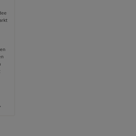
dee
arkt
 en
en
n
t
”