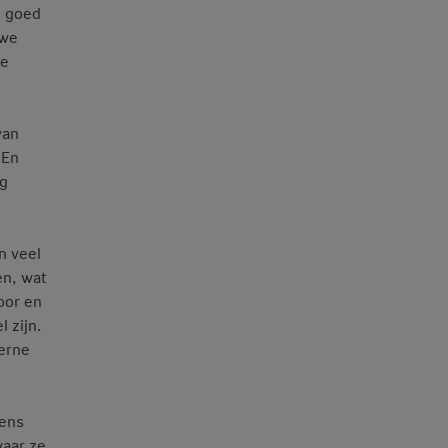
l goed
 we
te
van
 En
ng
n veel
en, wat
oor en
 zijn.
terne
dens
waar ze