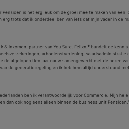
r Pensioen is het erg leuk om de groei mee te maken van een i
n erg trots dat ik onderdeel ben van iets dat mijn vader in de m
werk & inkomen, partner van You Sure. Felixx.® bundelt de kennis
elsverzekeringen, arbodienstverlening, salarisadministratie 
de de afgelopen tien jaar nauw samengewerkt met de heren va
van de generatieregeling en ik heb hem altijd ondersteund me
ederlanden ben ik verantwoordelijk voor Commercie. Mijn hele
en dan ook nog eens alleen binnen de business unit Pensioen.