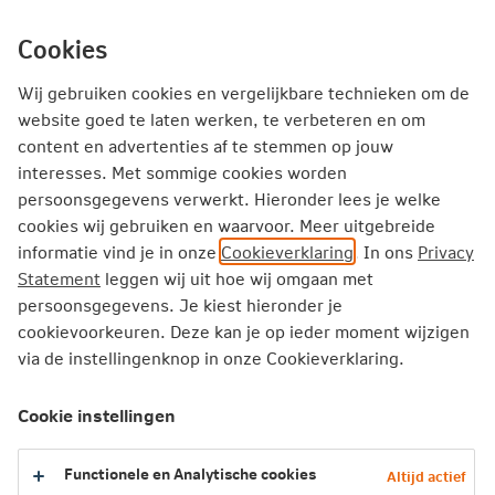
Ga
inhoud
Inloggen
Zakelijk
direct
Cookies
naar
Producten
Thema's
Service
Wij gebruiken cookies en vergelijkbare technieken om de
website goed te laten werken, te verbeteren en om
Rust door overstap naar het
content en advertenties af te stemmen op jouw
interesses. Met sommige cookies worden
nieuwe pensioenstelsel
persoonsgegevens verwerkt. Hieronder lees je welke
cookies wij gebruiken en waarvoor. Meer uitgebreide
Pensioen wordt als arbeidsvoorwaarde steeds
informatie vind je in onze
Cookieverklaring
. In ons
Privacy
belangrijker. Zeker in de gespannen
Statement
leggen wij uit hoe wij omgaan met
arbeidsmarkt van nu. “Je moet bestaande en
persoonsgegevens. Je kiest hieronder je
nieuwe werknemers de zekerheid kunnen bieden
cookievoorkeuren. Deze kan je op ieder moment wijzigen
via de instellingenknop in onze Cookieverklaring.
dat hun pensioen goed geregeld is”, vinden Erik
de Rijk en Irmgard Helsdingen van IT-bedrijf
Cookie instellingen
Proxy. De overstap naar de Wet toekomst
pensioenen (Wtp) bleek voor hen ideaal om het
Functionele en Analytische cookies
pensioenbewustzijn van hun werknemers te
Altijd actief