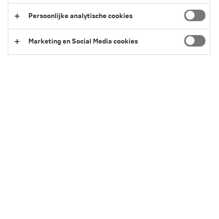
stimuleren.
Persoonlijke analytische cookies
Marketing en Social Media cookies
Niet iedere werknemer is even geïnteresseerd in het
pensioen. “Vooral voor jonge mensen is het een ver-van-
mijn-bed-show”, merkt Erik de Rijk, CEO van Proxy. “Ze
vertrouwen erop dat hun werkgever het pensioen goed
geregeld heeft. Dat vertrouwen is mooi. Maar het is ook
belangrijk dat ze weten wat hun pensioen inhoudt. En
welke keuzes ze zelf kunnen maken. Uiteindelijk bepaalt
jouw individuele situatie wat voor jou wel of niet