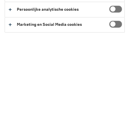
Persoonlijke analytische cookies
Marketing en Social Media cookies
Ruimte voor groei met slimme
oplossingen
Het elektriciteitsnet raakt steeds voller. Bedrijven wekken
meer duurzame stroom op en gebruiken ook steeds meer
elektriciteit. Daardoor ontstaan piekmomenten op het net.
Er is tijdelijk geen ruimte om extra stroom af te nemen of
terug te leveren. Dat heet netcongestie.