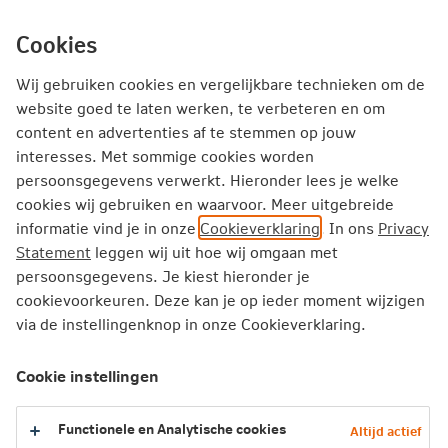
Ga
inhoud
Inloggen
Zakelijk
direct
Cookies
naar
Producten
Thema's
Service
Wij gebruiken cookies en vergelijkbare technieken om de
website goed te laten werken, te verbeteren en om
Energiehubs als oplossing voor
content en advertenties af te stemmen op jouw
interesses. Met sommige cookies worden
netcongestie? Dat zit zo
persoonsgegevens verwerkt. Hieronder lees je welke
cookies wij gebruiken en waarvoor. Meer uitgebreide
Je wilt je bedrijf uitbreiden, meer stroom
informatie vind je in onze
Cookieverklaring
. In ons
Privacy
gebruiken of verder verduurzamen. Maar het
Statement
leggen wij uit hoe wij omgaan met
elektriciteitsnet zit vol. Extra stroom aanvragen
persoonsgegevens. Je kiest hieronder je
duurt lang en dat remt je plannen. Steeds meer
cookievoorkeuren. Deze kan je op ieder moment wijzigen
via de instellingenknop in onze Cookieverklaring.
bedrijven zoeken daarom samen een oplossing.
In een energiehub deel je stroom met andere
Cookie instellingen
ondernemers. Wat is een energiehub? En hoe zit
het met de risico’s en verzekeren? In dit artikel
Functionele en Analytische cookies
leggen we het uit.
Altijd actief