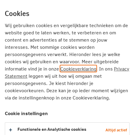
Ga
inhoud
Inloggen
Zakelijk
direct
Cookies
naar
Producten
Thema's
Service
Wij gebruiken cookies en vergelijkbare technieken om de
website goed te laten werken, te verbeteren en om
content en advertenties af te stemmen op jouw
Zakelijk
Goed werkgeverschap
interesses. Met sommige cookies worden
persoonsgegevens verwerkt. Hieronder lees je welke
cookies wij gebruiken en waarvoor. Meer uitgebreide
informatie vind je in onze
Cookieverklaring
. In ons
Privacy
Statement
leggen wij uit hoe wij omgaan met
persoonsgegevens. Je kiest hieronder je
cookievoorkeuren. Deze kan je op ieder moment wijzigen
via de instellingenknop in onze Cookieverklaring.
Cookie instellingen
Functionele en Analytische cookies
Altijd actief