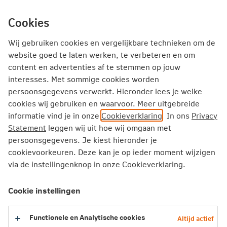
Ga
inhoud
mijn.nn
Particulier
direct
Cookies
naar
Producten
Service en Contact
Inspiratie
Wij gebruiken cookies en vergelijkbare technieken om de
website goed te laten werken, te verbeteren en om
content en advertenties af te stemmen op jouw
Particulier
Zorgverzekering
Zelf regelen
interesses. Met sommige cookies worden
Buitenland
Wonen in het buitenland
persoonsgegevens verwerkt. Hieronder lees je welke
cookies wij gebruiken en waarvoor. Meer uitgebreide
informatie vind je in onze
Cookieverklaring
. In ons
Privacy
Wonen in het buitenland
Statement
leggen wij uit hoe wij omgaan met
persoonsgegevens. Je kiest hieronder je
Verhuis je naar het buitenland? Of woon je in het
cookievoorkeuren. Deze kan je op ieder moment wijzigen
buitenland en kom je in Nederland werken? Dan heeft dit
via de instellingenknop in onze Cookieverklaring.
vaak gevolgen voor je zorgverzekering. Hoe je je moet
verzekeren hangt af van jouw situatie.
Cookie instellingen
Functionele en Analytische cookies
Altijd actief