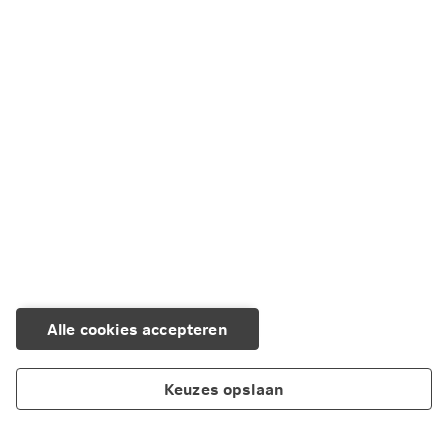
Wonen in het buitenland
Wonen in Nederland, werken in het buitenland
Studeren, stage lopen of reizen in het buitenland
Aanvraagformulieren
Alle cookies accepteren
Keuzes opslaan