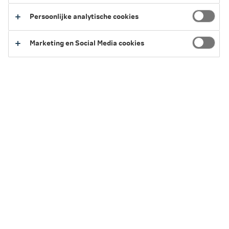
Wat is of wordt jouw situatie?
Persoonlijke analytische cookies
Ik woon en werk in het buitenland
Marketing en Social Media cookies
Ik woon in het buitenland en werk in Nederland
Ik woon in het buitenland met een pensioen of
uitkering uit Nederland
Ik woon in het buitenland met een Ziektewet- of WW-
uitkering
Ik woon in het buitenland zonder werk, pensioen of
uitkering
Ik ben gedetacheerd naar het buitenland
Ik ben uitgezonden als ambtenaar in het buitenland
Buitenland