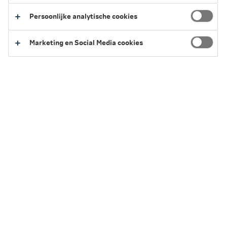
Persoonlijke analytische cookies
Terug naar het overzicht van vergoedingen
Marketing en Social Media cookies
Service en Contact
We kunnen je op verschillende manieren helpen.
Regel het eenvoudig zelf of neem contact
met ons op.
Naar Service en Contact