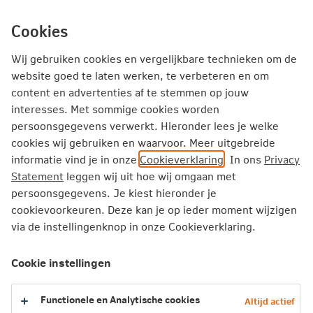
Ga
inhoud
mijn.nn
Particulier
direct
Cookies
naar
Producten
Service en Contact
Inspiratie
Wij gebruiken cookies en vergelijkbare technieken om de
website goed te laten werken, te verbeteren en om
content en advertenties af te stemmen op jouw
Particulier
Zorgverzekering
Vergoedingen
interesses. Met sommige cookies worden
Verloskundige hulp door specialist
persoonsgegevens verwerkt. Hieronder lees je welke
cookies wij gebruiken en waarvoor. Meer uitgebreide
informatie vind je in onze
Cookieverklaring
. In ons
Privacy
Verloskundige hulp door specialist
Statement
leggen wij uit hoe wij omgaan met
persoonsgegevens. Je kiest hieronder je
Verloskundige hulp is de zorg die jij en je baby krijgen
cookievoorkeuren. Deze kan je op ieder moment wijzigen
vóór, tijdens en na de bevalling. Je krijgt de zorg van een
via de instellingenknop in onze Cookieverklaring.
verloskundige, specialist of huisarts.
Cookie instellingen
2026
Functionele en Analytische cookies
Altijd actief
2025