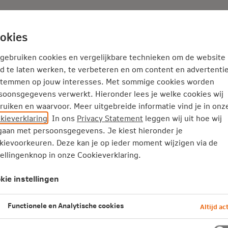
Adviseur
Nieuws
okies
Service en Contact
Inspiratie
 gebruiken cookies en vergelijkbare technieken om de website
d te laten werken, te verbeteren en om content en advertentie
stemmen op jouw interesses. Met sommige cookies worden
soonsgegevens verwerkt. Hieronder lees je welke cookies wij
ruiken en waarvoor. Meer uitgebreide informatie vind je in onz
kieverklaring
. In ons
Privacy Statement
leggen wij uit hoe wij
zekering
aan met persoonsgegevens. Je kiest hieronder je
kievoorkeuren. Deze kan je op ieder moment wijzigen via de
tellingenknop in onze Cookieverklaring.
kie instellingen
rd bedrag en de
Functionele en Analytische cookies
Altijd act