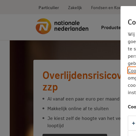
Ga
inhoud
Particulier
Zakelijk
Fondsen en Koersen
direct
naar
Co
Producten
Wij
goe
te 
per
geb
Coo
Overlijdensrisicover
omg
zzp
coo
ins
Al vanaf een paar euro per maand
Coo
Makkelijk online af te sluiten
Je kiest zelf de hoogte van het verzeke
looptijd