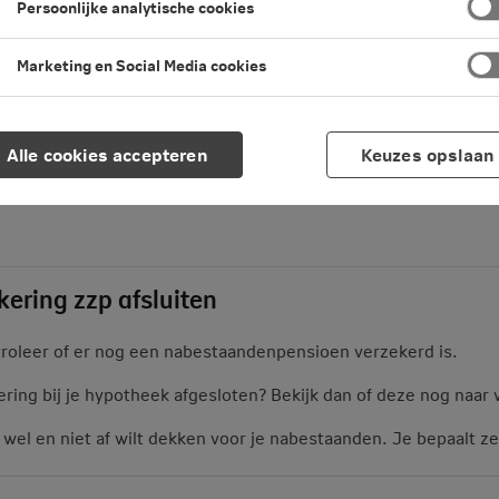
Persoonlijke analytische cookies
Marketing en Social Media cookies
Alle cookies accepteren
Keuzes opslaan
rzekering
ORV zzp
kering zzp afsluiten
troleer of er nog een nabestaandenpensioen verzekerd is.
ering bij je hypotheek afgesloten? Bekijk dan of deze nog naar 
wel en niet af wilt dekken voor je nabestaanden. Je bepaalt ze