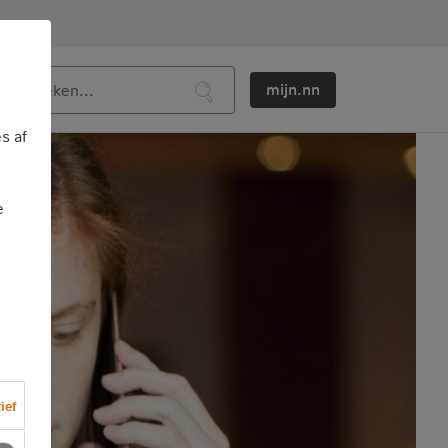
mijn.nn
s af
e
ief