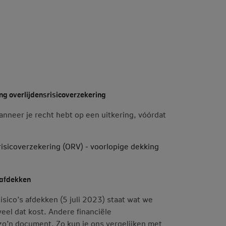
g overlijdensrisicoverzekering
nneer je recht hebt op een uitkering, vóórdat
isicoverzekering (ORV) - voorlopige dekking
 afdekken
isico’s afdekken (5 juli 2023) staat wat we
eel dat kost. Andere financiële
zo’n document. Zo kun je ons vergelijken met