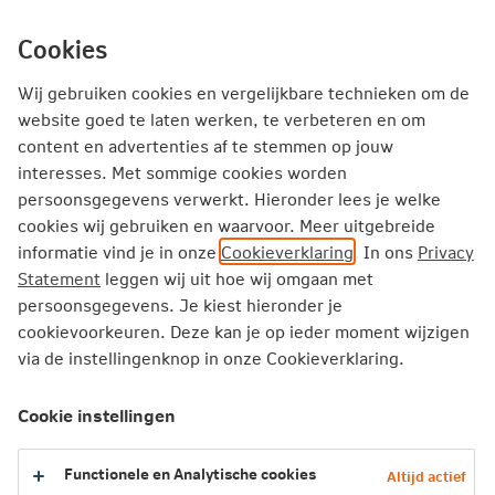
Ga
inhoud
mijn.nn
Particulier
direct
Cookies
naar
Producten
Service en Contact
Inspiratie
Wij gebruiken cookies en vergelijkbare technieken om de
website goed te laten werken, te verbeteren en om
content en advertenties af te stemmen op jouw
Particulier
Verzekeren
Levensverzekering
interesses. Met sommige cookies worden
Levensverzekering wijzigen
persoonsgegevens verwerkt. Hieronder lees je welke
cookies wij gebruiken en waarvoor. Meer uitgebreide
Past je beleggingsverzekering nog bij je?
Hersteladvies
informatie vind je in onze
Cookieverklaring
. In ons
Privacy
Statement
leggen wij uit hoe wij omgaan met
Hersteladvies
persoonsgegevens. Je kiest hieronder je
cookievoorkeuren. Deze kan je op ieder moment wijzigen
Een hersteladvies is een advies aan een klant met een
via de instellingenknop in onze Cookieverklaring.
beleggingsverzekering. Dit advies is bij ons kosteloos.
Het is bedoeld om je financiële positie te verbeteren.
Cookie instellingen
Maak voor het hersteladvies een afspraak met een
adviseur van Nationale-Nederlanden. Of neem contact op
Functionele en Analytische cookies
Altijd actief
met je eigen adviseur. Hersteladvies voor je