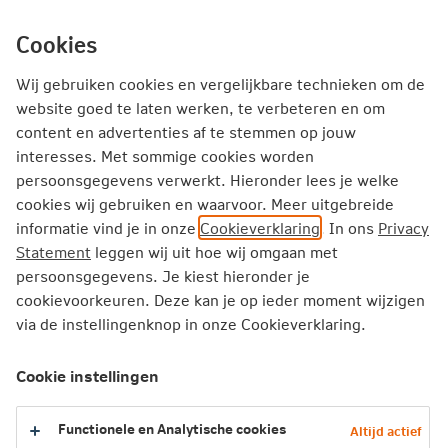
Ga
inhoud
mijn.nn
Particulier
direct
Cookies
naar
Producten
Service en Contact
Inspiratie
Wij gebruiken cookies en vergelijkbare technieken om de
website goed te laten werken, te verbeteren en om
content en advertenties af te stemmen op jouw
Particulier
Hypotheken
Hypotheekvormen
interesses. Met sommige cookies worden
Overbruggingskrediet
persoonsgegevens verwerkt. Hieronder lees je welke
cookies wij gebruiken en waarvoor. Meer uitgebreide
informatie vind je in onze
Cookieverklaring
. In ons
Privacy
Overbruggingskrediet
Statement
leggen wij uit hoe wij omgaan met
persoonsgegevens. Je kiest hieronder je
Je betaalt alleen rente
cookievoorkeuren. Deze kan je op ieder moment wijzigen
De rente is aftrekbaar
via de instellingenknop in onze Cookieverklaring.
Vergoedingsvrij aflossen bij verkoop
Cookie instellingen
Zoek een hypotheekadviseur
Functionele en Analytische cookies
Altijd actief