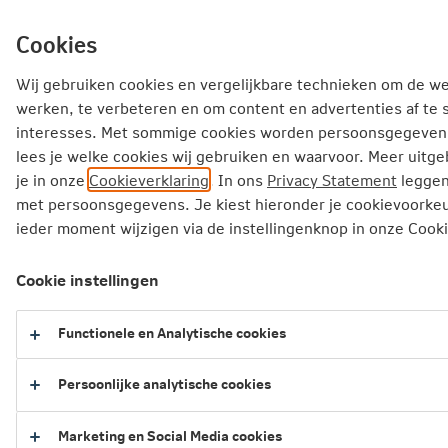
Ga
inhoud
mijn.nn
Particulier
direct
Cookies
naar
Producten
Service en Contact
Inspiratie
Wij gebruiken cookies en vergelijkbare technieken om de we
werken, te verbeteren en om content en advertenties af te
Inspiratie
interesses. Met sommige cookies worden persoonsgegevens
lees je welke cookies wij gebruiken en waarvoor. Meer uitge
De route naar elektrisch rijden zonder zorgen: ‘Superstil, s
je in onze
Cookieverklaring
. In ons
Privacy Statement
leggen
met persoonsgegevens. Je kiest hieronder je cookievoorkeu
De route naar elektrisch rijden
ieder moment wijzigen via de instellingenknop in onze Cooki
zonder zorgen: ‘Superstil, schoon
en geen accustress’
Cookie instellingen
Functionele en Analytische cookies
De accu is het hart van een elektrische auto.
En dat moet het natuurlijk goed doen. Bart Van
Persoonlijke analytische cookies
de Broek, risicodeskundige bij Nationale-
Nederlanden, neemt je mee in de wereld van
Marketing en Social Media cookies