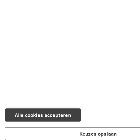
Deel dit artikel
LinkedIn
Facebook
X
WhatsApp
Kopiëren
E-mail
Alle cookies accepteren
Keuzes opslaan