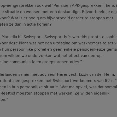
-op-eengesprekken ook wel ‘Pensioen APK-gesprekken’. Eens 
le situatie en wensen met een deskundige. Bijvoorbeeld je ei
 voor? Wat is er nodig om bijvoorbeeld eerder te stoppen met
eten ze dan in actie komen?
 Marcella bij Swissport. Swissport is ’s werelds grootste aanbi
Voor deze klant was het een uitdaging om werknemers te activ
p hun persoonlijke profiel en geen enkele pensioenkeuze gema
arom wilden we onderzoeken wat het effect van een-op-
online communicatie en groepspresentaties.”
erlanden samen met adviseur Herenvest. Lizzy van der Helm,
ar tientallen gesprekken met Swissport-werknemers van 62+. “
ijgen in hun persoonlijke situatie. Wat me opviel, was dat somm
-leeftijd moesten stoppen met werken. Ze wilden eigenlijk
kon.”