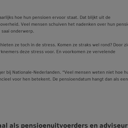
arlijks hoe hun pensioen ervoor staat. Dat blijkt uit de
soverheid. Veel mensen schuiven het nadenken over hun pens
n saai onderwerp.
chieten ze toch in de stress. Komen ze straks wel rond? Door z
 werknemers deze stress voor. En voorkomen ze vervelende
er bij Nationale-Nederlanden. “Veel mensen weten niet hoe h
inancieel voor hen betekent. De pensioendatum hangt dan als een
taal als pensioenuitvoerders en adviseur