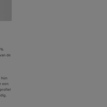
5%
 van de
, hún
ie een
profiel
dig.