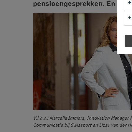
pensioengesprekken. En die m
V.l.n.r.:
Marcella Immers, Innovation Manager N
Communicatie bij Swissport en Lizzy van der H