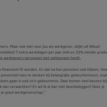
ers. Maar ook niet voor jou als werkgever, blijkt uit Nibud-
middeld 7 extra werkdagen per jaar ziek en 20% minder produ
de werkgevers personeel met geldzorgen heeft.
 financieel fit worden. En dat na hun pensioen ook blijven. Hoe
r preventief mee te denken bij belangrijke gebeurtenissen, zoal
sioen gaan is ook zo’n gebeurtenis. Daar komen veel keuzes bij
k dan verwachten? En wil ik al dan niet doorbeleggen? Door je
n je goed werkgeverschap.”