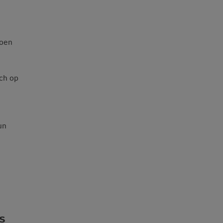
ioen
ich op
un
s