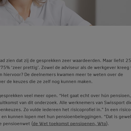
d zien dat zij de gesprekken zeer waardeerden. Maar liefst 2
75% ‘zeer prettig’. Zowel de adviseur als de werkgever kreeg
en hiervoor? De deelnemers kwamen meer te weten over de
er de keuzes die ze zelf nog kunnen maken.
e gesprekken veel meer open. “Het gaat echt over hún pensioen
de uitkomst van dit onderzoek. Alle werknemers van Swissport d
euzes. Zo vulde iedereen het risicoprofiel in.” In een risico
n en kunnen lopen met hun pensioenbeleggingen. “Dat is gewel
e pensioenwet (
de Wet toekomst pensioenen, Wtp
).