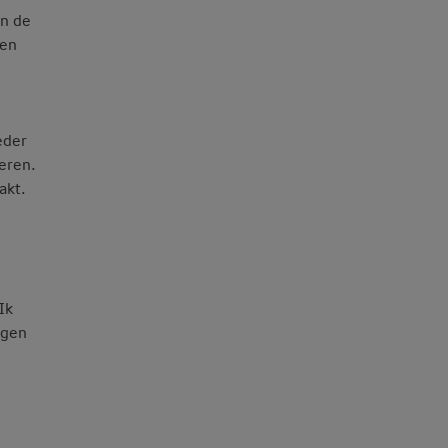
in de
gen
eder
eren.
akt.
Ik
igen