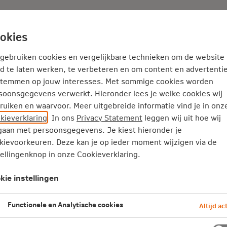
Adviseur
Nieuws
okies
Thema's
Service
 gebruiken cookies en vergelijkbare technieken om de website
d te laten werken, te verbeteren en om content en advertentie
stemmen op jouw interesses. Met sommige cookies worden
sprek gaan werknemers wél me
soonsgegevens verwerkt. Hieronder lees je welke cookies wij
lag
ruiken en waarvoor. Meer uitgebreide informatie vind je in onz
kieverklaring
. In ons
Privacy Statement
leggen wij uit hoe wij
aan met persoonsgegevens. Je kiest hieronder je
oed op hun pensioen. Toch maken ze ma
kievoorkeuren. Deze kan je op ieder moment wijzigen via de
tellingenknop in onze Cookieverklaring.
erkgever kan het lastig zijn je werkne
 ook de ervaring van Sonja Muller, HR-
kie instellingen
jf Swissport. Op aanraden van adviseur
Functionele en Analytische cookies
Altijd act
landen begon het bedrijf met persoonli