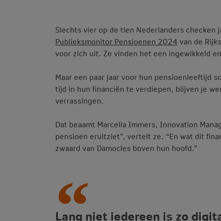
Slechts vier op de tien Nederlanders checken ja
Publieksmonitor Pensioenen 2024
van de Rijk
voor zich uit. Ze vinden het een ingewikkeld e
Maar een paar jaar voor hun pensioenleeftijd s
tijd in hun financiën te verdiepen, blijven je
verrassingen.
Dat beaamt Marcella Immers, Innovation Manag
pensioen eruitziet”, vertelt ze. “En wat dit f
zwaard van Damocles boven hun hoofd.”
Lang niet iedereen is zo digi