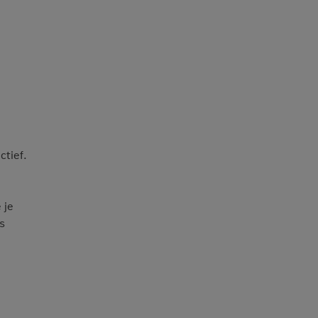
ctief.
 je
s