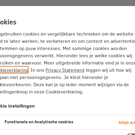
Adviseur
Nieuws
okies
Thema's
Service
 gebruiken cookies en vergelijkbare technieken om de website
d te laten werken, te verbeteren en om content en advertentie
stemmen op jouw interesses. Met sommige cookies worden
s een feestje’
soonsgegevens verwerkt. Hieronder lees je welke cookies wij
aan van pensioenadviseur Marl
ruiken en waarvoor. Meer uitgebreide informatie vind je in onz
kieverklaring
. In ons
Privacy Statement
leggen wij uit hoe wij
aan met persoonsgegevens. Je kiest hieronder je
kievoorkeuren. Deze kan je op ieder moment wijzigen via de
tellingenknop in onze Cookieverklaring.
t stil. Van nieuwe pensioenregels tot
 adviseur leert steeds weer bij. In deze
kie instellingen
s en werkgevers belangrijke lessen uit 
Functionele en Analytische cookies
Altijd act
evering: Marlies Hensen van advieskant