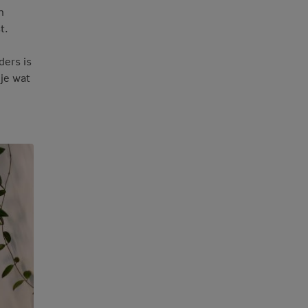
n
t.
ders is
 je wat