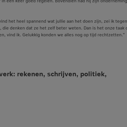
r in één keer goed regelen. Bovendien had hij zijn ondernemin
vind het heel spannend wat jullie aan het doen zijn, zei ik tege
, die denken dat ze het zelf beter weten. Dan is het onze taak
n, vind ik. Gelukkig konden we alles nog op tijd rechtzetten.”
werk: rekenen, schrijven, politiek,