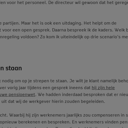
den voor het personeel. De directeur wil gewoon dat het gerege
e partijen. Maar het is ook een uitdaging. Het helpt om de
t voor een open gesprek. Daarna bespreek ik de kaders. Welk 
regeling voldoen? Zo kom ik uiteindelijk op drie scenario’s m
en staan
 nodig om op je strepen te staan. Je wilt je klant namelijk be
er vorig jaar tijdens een gesprek ineens dat
hij zijn hele
ieuwe pensioenwet
. We hadden inderdaad besproken dat er nie
uit dat wij de werkgever hierin zouden begeleiden.
ht. Waarbij hij zijn werknemers jaarlijks zou compenseren in s
er opnieuw berekenen en bespreken. En werknemers vinden pen