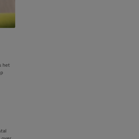
s het
op
tal
 over.