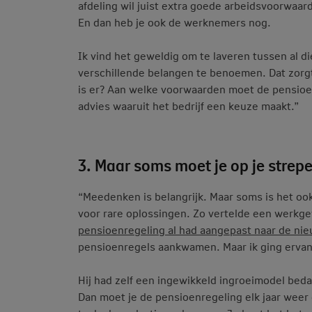
afdeling wil juist extra goede arbeidsvoorwaar
En dan heb je ook de werknemers nog.
Ik vind het geweldig om te laveren tussen al di
verschillende belangen te benoemen. Dat zorg
is er? Aan welke voorwaarden moet de pensioen
advies waaruit het bedrijf een keuze maakt.”
3. Maar soms moet je op je strep
“Meedenken is belangrijk. Maar soms is het ook
voor rare oplossingen. Zo vertelde een werkgev
pensioenregeling al had aangepast naar de n
pensioenregels aankwamen. Maar ik ging ervan 
Hij had zelf een ingewikkeld ingroeimodel bedac
Dan moet je de pensioenregeling elk jaar we