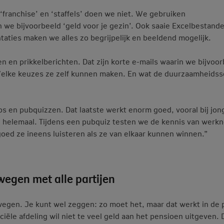
franchise’ en ‘staffels’ doen we niet. We gebruiken
e bijvoorbeeld ‘geld voor je gezin’. Ook saaie Excelbestand
aties maken we alles zo begrijpelijk en beeldend mogelijk.
en prikkelberichten. Dat zijn korte e-mails waarin we bijvoo
Welke keuzes ze zelf kunnen maken. En wat de duurzaamheidss
s en pubquizzen. Dat laatste werkt enorm goed, vooral bij jon
al helemaal. Tijdens een pubquiz testen we de kennis van werk
oed ze ineens luisteren als ze van elkaar kunnen winnen.”
wegen met alle partijen
gen. Je kunt wel zeggen: zo moet het, maar dat werkt in de p
iële afdeling wil niet te veel geld aan het pensioen uitgeven. 