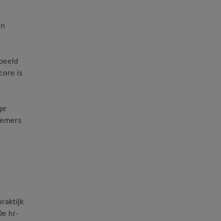
en
rbeeld
core is
ge
nemers
raktijk
De hr-