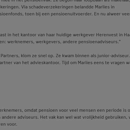
zekeringen. Via schadeverzekeringen belandde Marlies in
nsioenfonds, toen bij een pensioenuitvoerder. En nu alweer vee
siast in het kantoor van haar huidige werkgever Herenvest in H
sen: werknemers, werkgevers, andere pensioenadviseurs.”
artners, klom ze snel op. Ze kwam binnen als junior-adviseur
rtner van het advieskantoor. Tijd om Marlies eens te vragen w
 werknemers, omdat pensioen voor veel mensen een periode is 
 andere adviseurs. Het vak kan wel wat vrolijkheid gebruiken, v
ren voor.