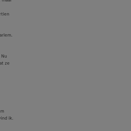
rtien
aarlem.
. Nu
at ze
om
ind ik.