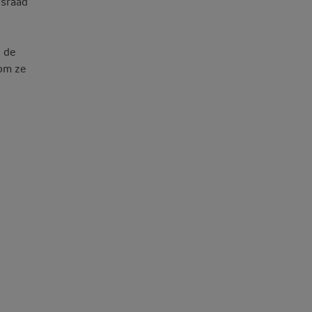
gsraad
n de
 om ze