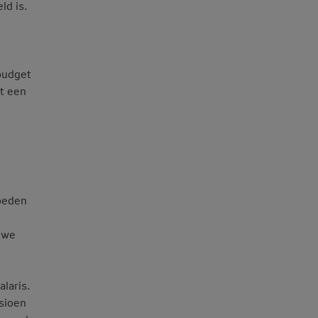
ld is.
budget
et een
hoeden
uwe
alaris.
sioen