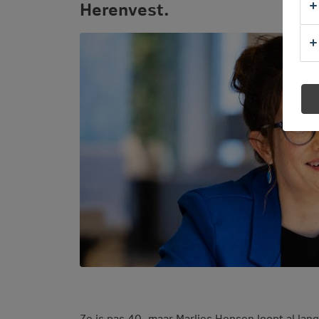
Herenvest.
Ze is pas 40, maar Marlies Hensen loopt al lan