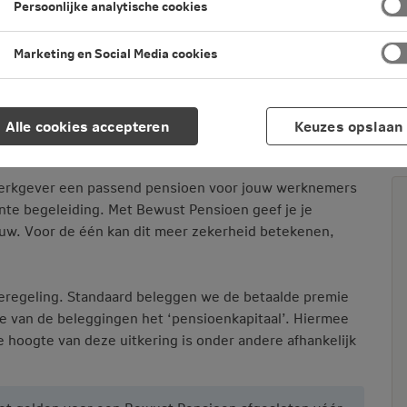
Persoonlijke analytische cookies
Marketing en Social Media cookies
Alle cookies accepteren
Keuzes opslaan
 pensioenproducten
Bewust Pensioen
 werkgever een passend pensioen voor jouw werknemers
vante begeleiding. Met Bewust Pensioen geef je je
uw. Voor de één kan dit meer zekerheid betekenen,
eregeling. Standaard beleggen we de betaalde premie
de van de beleggingen het ‘pensioenkapitaal’. Hiermee
hoogte van deze uitkering is onder andere afhankelijk