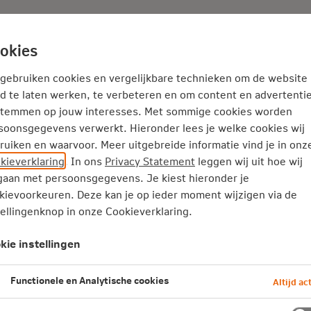
Adviseur
Nieuws
okies
Thema's
Service
 gebruiken cookies en vergelijkbare technieken om de website
d te laten werken, te verbeteren en om content en advertentie
stemmen op jouw interesses. Met sommige cookies worden
soonsgegevens verwerkt. Hieronder lees je welke cookies wij
ruiken en waarvoor. Meer uitgebreide informatie vind je in onz
kieverklaring
. In ons
Privacy Statement
leggen wij uit hoe wij
aan met persoonsgegevens. Je kiest hieronder je
kievoorkeuren. Deze kan je op ieder moment wijzigen via de
tellingenknop in onze Cookieverklaring.
kie instellingen
Functionele en Analytische cookies
Altijd act