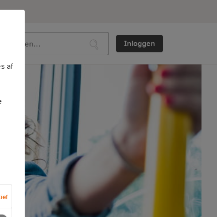
Inloggen
s af
e
ief