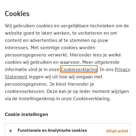
Ga
inhoud
mijn.nn
Particulier
direct
Cookies
naar
Producten
Service en Contact
Inspiratie
Wij gebruiken cookies en vergelijkbare technieken om de
website goed te laten werken, te verbeteren en om
content en advertenties af te stemmen op jouw
Particulier
Zorgverzekering
Vergoedingen
interesses. Met sommige cookies worden
Valpreventie
persoonsgegevens verwerkt. Hieronder lees je welke
cookies wij gebruiken en waarvoor. Meer uitgebreide
informatie vind je in onze
Cookieverklaring
. In ons
Privacy
Valpreventie
Statement
leggen wij uit hoe wij omgaan met
persoonsgegevens. Je kiest hieronder je
Heb je een hoog risico om te vallen? En daarbij ook andere
cookievoorkeuren. Deze kan je op ieder moment wijzigen
lichamelijke of psychische problemen? Dan krijg je een
via de instellingenknop in onze Cookieverklaring.
beweegprogramma voor valpreventie vergoed.
Cookie instellingen
2026
Functionele en Analytische cookies
Altijd actief
2025