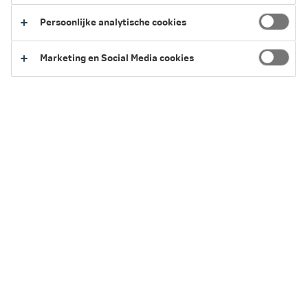
Persoonlijke analytische cookies
Terug naar het overzicht van vergoedingen
Marketing en Social Media cookies
Service en Contact
We kunnen je op verschillende manieren helpen.
Regel het eenvoudig zelf of neem contact
met ons op.
Naar Service en Contact