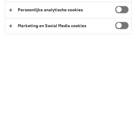
privékliniek kunt herstellen. Je kunt er (op afroep)
Persoonlijke analytische cookies
verpleegkundige zorg en begeleiding krijgen. Een verblijf
in een zorghotel is geschikt als je:
Marketing en Social Media cookies
Behandeld bent in een ziekenhuis, maar nog medische
nazorg nodig hebt voor je naar huis gaat.
Herstelt van een operatie, maar thuiszorg is niet
genoeg (indicatiestelling, door een
wijkverpleegkundige, na operatie).
Ontslagen wordt uit het ziekenhuis, maar (nog) niet
klaar bent om zelfstandig thuis te wonen.
2026
2025