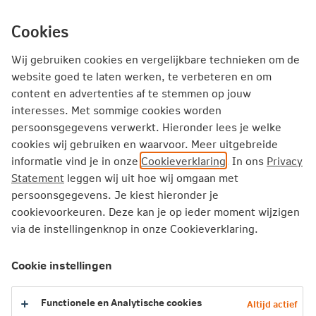
Ga
inhoud
mijn.nn
Particulier
direct
Cookies
naar
Producten
Service en Contact
Inspiratie
Wij gebruiken cookies en vergelijkbare technieken om de
website goed te laten werken, te verbeteren en om
content en advertenties af te stemmen op jouw
Particulier
Zorgverzekering
Vergoedingen
interesses. Met sommige cookies worden
Herstellingsoord
persoonsgegevens verwerkt. Hieronder lees je welke
cookies wij gebruiken en waarvoor. Meer uitgebreide
informatie vind je in onze
Cookieverklaring
. In ons
Privacy
Herstellingsoord
Statement
leggen wij uit hoe wij omgaan met
persoonsgegevens. Je kiest hieronder je
Een herstellingsoord is een instelling waar je tijdelijk
cookievoorkeuren. Deze kan je op ieder moment wijzigen
verblijft om te herstellen van een lichamelijke aandoening.
via de instellingenknop in onze Cookieverklaring.
Andere woorden voor een herstellingsoord zijn:
zorghotel, herstelhotel of sanatorium.
Cookie instellingen
Ze bieden een hotelfaciliteit waar je na een behandeling in
Functionele en Analytische cookies
Altijd actief
een ziekenhuis, Zelfstandig Behandel Centrum of