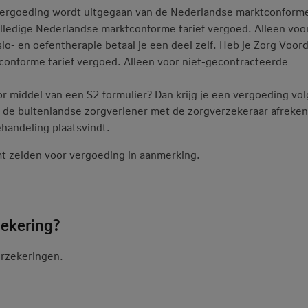
 vergoeding wordt uitgegaan van de Nederlandse marktconform
olledige Nederlandse marktconforme tarief vergoed. Alleen voor
o- en oefentherapie betaal je een deel zelf. Heb je Zorg Voord
conforme tarief vergoed. Alleen voor niet-gecontracteerde
 middel van een S2 formulier? Dan krijg je een vergoeding vo
 de buitenlandse zorgverlener met de zorgverzekeraar afreken
ehandeling plaatsvindt.
mt zelden voor vergoeding in aanmerking.
zekering?
erzekeringen.