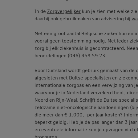
In de
Zorgvergelijker
kun je zien met welke zie
daarbij ook gebruikmaken van advisering bij
wa
Met een groot aantal Belgische ziekenhuizen in
vooraf geen toestemming nodig. Met ieder zieke
zorg bij elk ziekenhuis is gecontracteerd. Ne
beoordelingen (046) 459 59 73.
Voor Duitsland wordt gebruik gemaakt van de 
afgesloten met Duitse specialisten en ziekenh
internationale zorgpas en een verwijzing van j
waarvoor je in Nederland verzekerd bent, direct
Noord en Rijn-Waal. Schrijft de Duitse special
zeldzame niet-oncologische aandoeningen (bij
die meer dan € 1.000,- per jaar kosten? Infor
beperkt geldig. Heb je de pas langer dan 3 jaa
en eventuele informatie kun je opvragen via 
brochures.