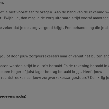
en.
oef je niet vooraf aan te vragen. Aan de hand van de rekening w
. Twijfel je, dan mag je de zorg uiteraard altijd vooraf aanvrage
 zeker dat je de zorg vergoed krijgt. Een behandeling die je al
.
jou of door jouw zorgverzekeraar) naar of vanuit het buitenlan
ten worden altijd in euro’s betaald. Is de rekening betaald in
 een hoger of juist lager bedrag betaald krijgt. Heeft jouw
g rechtstreeks naar jouw zorgverzekeraar gestuurd? Dan krijg j
 gegevens nodig: