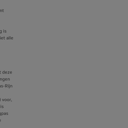
nt
g is
et alle
t deze
ingen
as-Rijn
 voor,
is
gpas
e