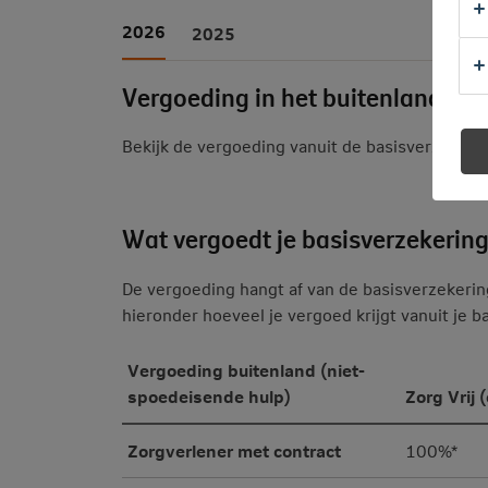
2026
2025
Vergoeding in het buitenland (ni
Bekijk de vergoeding vanuit de basisverzekeri
Wat vergoedt je basisverzekerin
De vergoeding hangt af van de basisverzekering
hieronder hoeveel je vergoed krijgt vanuit je b
Vergoeding buitenland (niet-
spoedeisende hulp)
Zorg Vrij 
Zorgverlener met contract
100%*