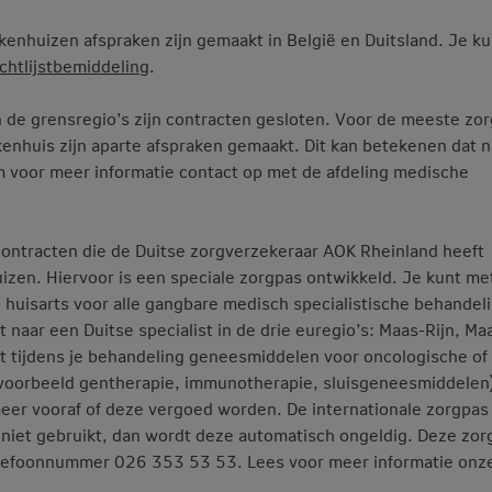
kenhuizen afspraken zijn gemaakt in België en Duitsland. Je ku
chtlijstbemiddeling
.
 de grensregio’s zijn contracten gesloten. Voor de meeste zor
nhuis zijn aparte afspraken gemaakt. Dit kan betekenen dat ni
em voor meer informatie contact op met de afdeling medische
contracten die de Duitse zorgverzekeraar AOK Rheinland heeft
uizen. Hiervoor is een speciale zorgpas ontwikkeld. Je kunt me
e huisarts voor alle gangbare medisch specialistische behandel
 naar een Duitse specialist in de drie euregio’s: Maas-Rijn, Ma
ist tijdens je behandeling geneesmiddelen voor oncologische of
voorbeeld gentherapie, immunotherapie, sluisgeneesmiddelen)
meer vooraf of deze vergoed worden. De internationale zorgpas 
r niet gebruikt, dan wordt deze automatisch ongeldig. Deze zor
telefoonnummer 026 353 53 53. Lees voor meer informatie onz