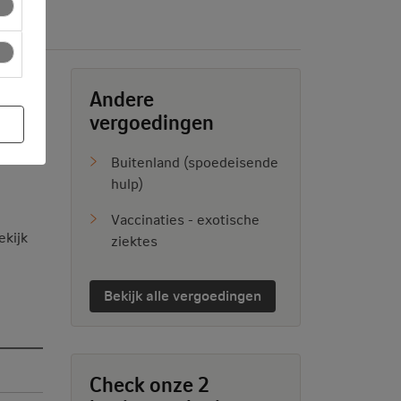
Andere
vergoedingen
Buitenland (spoedeisende
hulp)
Vaccinaties - exotische
ekijk
ziektes
Bekijk alle vergoedingen
Check onze 2