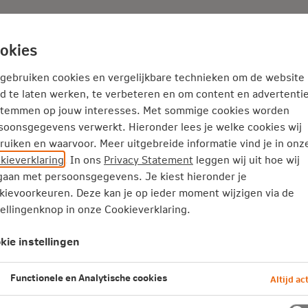
Adviseur
Nieuws
okies
Service en Contact
Inspiratie
 gebruiken cookies en vergelijkbare technieken om de website
d te laten werken, te verbeteren en om content en advertentie
stemmen op jouw interesses. Met sommige cookies worden
Buitenland (niet-spoedeisende hulp)
soonsgegevens verwerkt. Hieronder lees je welke cookies wij
eisende hulp)
ruiken en waarvoor. Meer uitgebreide informatie vind je in onz
kieverklaring
. In ons
Privacy Statement
leggen wij uit hoe wij
aan met persoonsgegevens. Je kiest hieronder je
unt plannen. Het is dus geen hulp die je met spoed nodig hebt
kievoorkeuren. Deze kan je op ieder moment wijzigen via de
t er in Nederland een wachtlijst is of omdat je niet dichtbij j
tellingenknop in onze Cookieverklaring.
emming nodig:
kie instellingen
ebt voor je behandeling.
 meer nachten).
Functionele en Analytische cookies
Altijd act
 behandelingen met bepaalde medicijnen op de lijst met machti