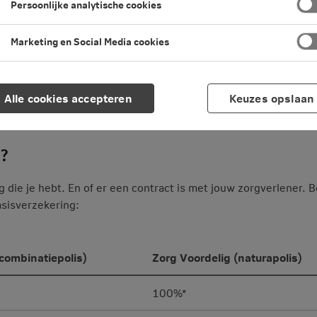
Persoonlijke analytische cookies
Marketing en Social Media cookies
et-spoedeisende hulp) in 2026
ng en aanvullende verzekering.
Alle cookies accepteren
Keuzes opslaan
g?
 die je hebt. En of er een contract is met jouw zorgverlener. B
asisverzekering:
(combinatiepolis)
Zorg Voordelig (naturapolis)
100%*