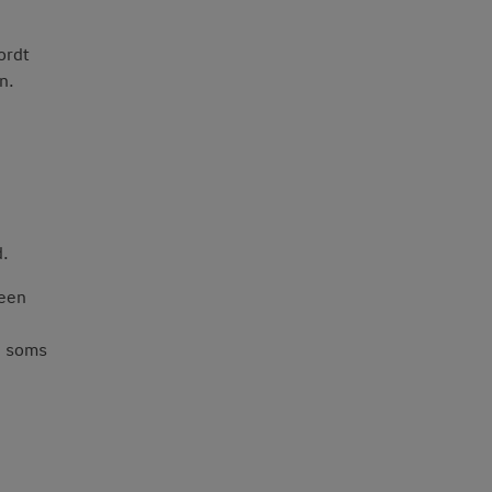
ordt
n.
d.
 een
e soms