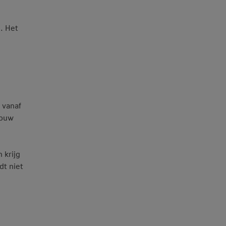
n. Het
 vanaf
jouw
 krijg
dt niet