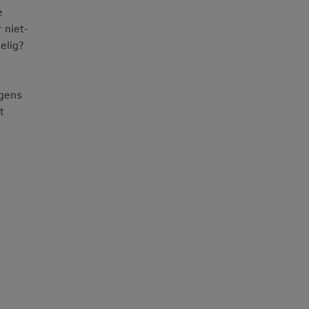
e
 niet-
elig?
lgens
t