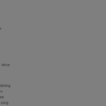
e
r deze
ndeling
en
aar
 zorg