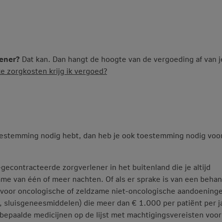
lener?
Dat kan. Dan hangt de hoogte van de vergoeding af van j
e zorgkosten krijg ik vergoed?
toestemming nodig hebt, dan heb je ook toestemming nodig voo
gecontracteerde zorgverlener in het buitenland die je altijd
ame van één of meer nachten. Of als er sprake is van een beha
voor oncologische of zeldzame niet-oncologische aandoening
 sluisgeneesmiddelen) die meer dan € 1.000 per patiënt per j
bepaalde medicijnen op de lijst met machtigingsvereisten voor