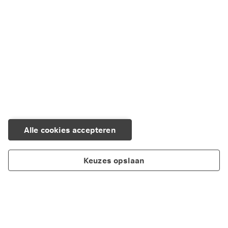
Melding van belemmering of onterechte advieskosten voor je
beleggingsverzekering
Alle cookies accepteren
Keuzes opslaan