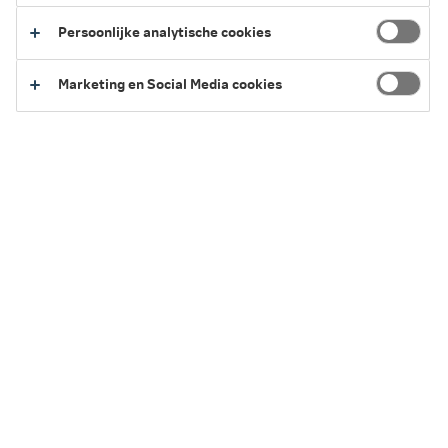
die stopt en kies voor ‘Jouw lijfrentekapitaal in een keer
ontvangen’.
Persoonlijke analytische cookies
Ik wil mijn lijfrentekapitaal in één keer ontvangen
Marketing en Social Media cookies
Kies je ervoor om het lijfrentekapitaal in één keer te
ontvangen? Dan betaal je misschien belasting over de
uitkering. En de Belastingdienst kan een boete rekenen.
Meer informatie daarover staat op het formulier.
Wil je meer weten over de gevolgen? Vraag dan advies
aan je verzekeringsadviseur. Je kunt ook contact
opnemen met ons.
Service en Contact
We kunnen je op verschillende manieren helpen.
Chatten