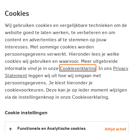
Ga
inhoud
mijn.nn
Particulier
direct
Cookies
naar
Producten
Service en Contact
Inspiratie
Wij gebruiken cookies en vergelijkbare technieken om de
website goed te laten werken, te verbeteren en om
content en advertenties af te stemmen op jouw
Particulier
Verzekeren
Levensverzekering
interesses. Met sommige cookies worden
Online zelf regelen
persoonsgegevens verwerkt. Hieronder lees je welke
cookies wij gebruiken en waarvoor. Meer uitgebreide
Je lijfrentekapitaal in één keer ontvangen
informatie vind je in onze
Cookieverklaring
. In ons
Privacy
Statement
leggen wij uit hoe wij omgaan met
Je lijfrentekapitaal in één keer
persoonsgegevens. Je kiest hieronder je
ontvangen
cookievoorkeuren. Deze kan je op ieder moment wijzigen
via de instellingenknop in onze Cookieverklaring.
Stopt je lijfrenteverzekering binnenkort of is deze al
Cookie instellingen
gestopt? En wil je het lijfrentekapitaal in een keer
ontvangen? Klik op de button hieronder. We vragen je
daarna om in te loggen op mijn.nn. Klik op de verzekering
Functionele en Analytische cookies
Altijd actief