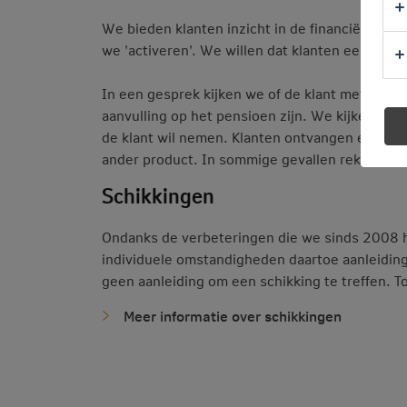
We bieden klanten inzicht in de financiële sit
we 'activeren'. We willen dat klanten een be
In een gesprek kijken we of de klant met de ve
aanvulling op het pensioen zijn. We kijken ook
de klant wil nemen. Klanten ontvangen een adv
ander product. In sommige gevallen rekenen 
Schikkingen
Ondanks de verbeteringen die we sinds 2008 h
individuele omstandigheden daartoe aanleiding?
geen aanleiding om een schikking te treffen. T
Meer informatie over schikkingen