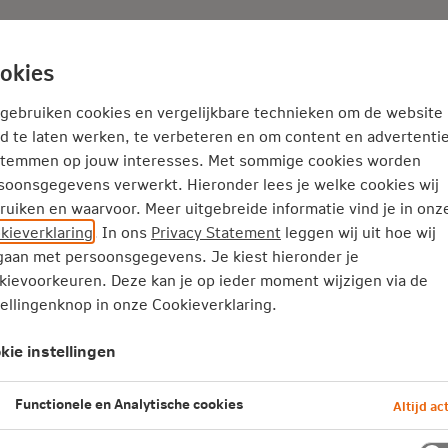
Adviseur
Nieuws
okies
Service en Contact
Inspiratie
 gebruiken cookies en vergelijkbare technieken om de website
d te laten werken, te verbeteren en om content en advertentie
stemmen op jouw interesses. Met sommige cookies worden
Extra informatie
Informatie over activering van klanten m
soonsgegevens verwerkt. Hieronder lees je welke cookies wij
n met een beleggingsverzekerin
ruiken en waarvoor. Meer uitgebreide informatie vind je in onz
kieverklaring
. In ons
Privacy Statement
leggen wij uit hoe wij
aan met persoonsgegevens. Je kiest hieronder je
nze beleggingsverzekeringen te verbeteren. Zo zijn de kosten 
kievoorkeuren. Deze kan je op ieder moment wijzigen via de
 voor de toekomst verder verlaagd. Daarnaast hebben we aanv
tellingenknop in onze Cookieverklaring.
ar een ander product.
kie instellingen
ggingsverzekering hebben. Het is belangrijk dat klanten zorgvul
enken graag mee om een passende individuele oplossing te vind
Functionele en Analytische cookies
Altijd act
ing