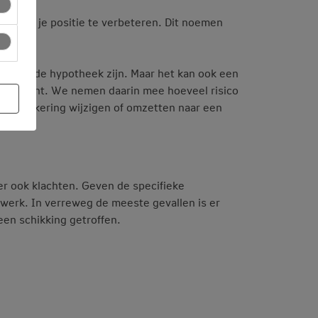
doen om je positie te verbeteren. Dit noemen
ing van de hypotheek zijn. Maar het kan ook een
an de klant. We nemen daarin mee hoeveel risico
gsverzekering wijzigen of omzetten naar een
r ook klachten. Geven de specifieke
atwerk. In verreweg de meeste gevallen is er
een schikking getroffen.