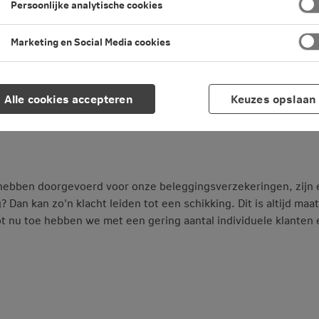
Persoonlijke analytische cookies
uatie van hun beleggingsverzekering. We vertellen wat je kunt 
wuste keuze kunnen maken over hun beleggingsverzekering.
Marketing en Social Media cookies
rzekering nog kan doen wat hij wil. Dat kan bijvoorbeeld afloss
 of de verzekering past binnen de huidige financiële situatie v
Alle cookies accepteren
Keuzes opslaan
ies over de beleggingsverzekering. De klant kan zijn beleggin
we daar geen
kosten
voor.
ebben doorgevoerd voor onze beleggingsverzekeringen, zijn e
 Dan kan zo'n klacht leiden tot een schikking. Dit is altijd ma
ot nu toe hebben we met een gering aantal individuele klanten 