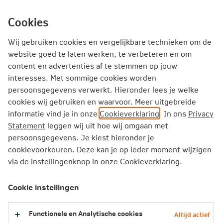
Ga
inhoud
mijn.nn
Particulier
direct
Cookies
naar
Producten
Service en Contact
Inspiratie
Wij gebruiken cookies en vergelijkbare technieken om de
website goed te laten werken, te verbeteren en om
content en advertenties af te stemmen op jouw
Particulier
Pensioen
Verandert mijn pensioen
interesses. Met sommige cookies worden
persoonsgegevens verwerkt. Hieronder lees je welke
cookies wij gebruiken en waarvoor. Meer uitgebreide
Verandert mijn pensioen door de
informatie vind je in onze
Cookieverklaring
. In ons
Privacy
nieuwe pensioenregels?
Statement
leggen wij uit hoe wij omgaan met
persoonsgegevens. Je kiest hieronder je
Je opgebouwde pensioen verandert niet
cookievoorkeuren. Deze kan je op ieder moment wijzigen
Je op te bouwen pensioen verandert mogelijk wél
via de instellingenknop in onze Cookieverklaring.
Klik hieronder op jouw situatie en doe de check
Cookie instellingen
English version
Functionele en Analytische cookies
Altijd actief