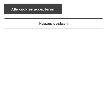
Alle cookies accepteren
Keuzes opslaan
Producten
Aanvullende diensten
Mijn NN Zakelijk