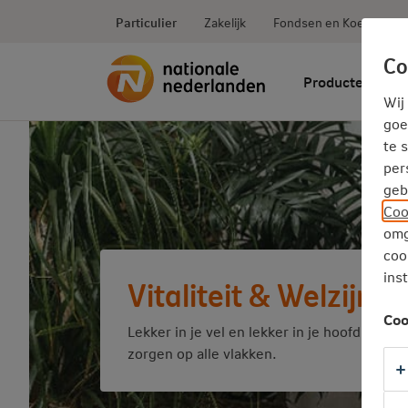
Ga
inhoud
Particulier
Zakelijk
Fondsen en Koersen
direct
naar
Co
Producten
Wij
goe
te 
per
geb
Coo
omg
coo
ins
Vitaliteit & Welzijn
Coo
Lekker in je vel en lekker in je hoofd: tips 
zorgen op alle vlakken.