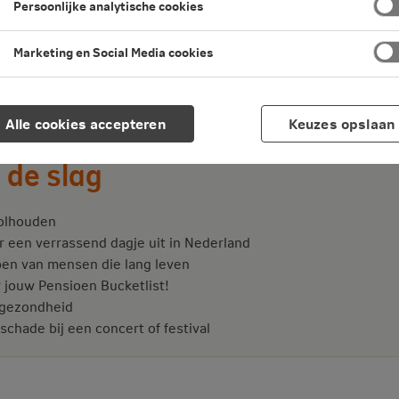
Persoonlijke analytische cookies
Marketing en Social Media cookies
Alle cookies accepteren
Keuzes opslaan
 de slag
olhouden
 een verrassend dagje uit in Nederland
pen van mensen die lang leven
r jouw Pensioen Bucketlist!
 gezondheid
chade bij een concert of festival