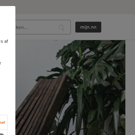
mijn.nn
s af
e
ief