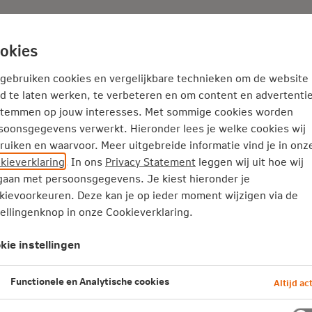
Adviseur
Nieuws
okies
Service en Contact
Inspiratie
 gebruiken cookies en vergelijkbare technieken om de website
d te laten werken, te verbeteren en om content en advertentie
stemmen op jouw interesses. Met sommige cookies worden
soonsgegevens verwerkt. Hieronder lees je welke cookies wij
ruiken en waarvoor. Meer uitgebreide informatie vind je in onz
kieverklaring
. In ons
Privacy Statement
leggen wij uit hoe wij
aan met persoonsgegevens. Je kiest hieronder je
kievoorkeuren. Deze kan je op ieder moment wijzigen via de
tellingenknop in onze Cookieverklaring.
kie instellingen
om goed voor jezelf te
Functionele en Analytische cookies
Altijd act