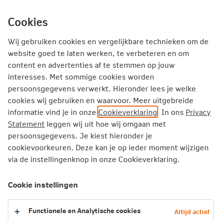
Ga
inhoud
mijn.nn
Particulier
direct
Cookies
naar
Producten
Service en Contact
Inspiratie
Wij gebruiken cookies en vergelijkbare technieken om de
website goed te laten werken, te verbeteren en om
Inspiratie
Beter met geld
content en advertenties af te stemmen op jouw
interesses. Met sommige cookies worden
Een lang en leuk leven: zijn we daar financieel op voorbereid
persoonsgegevens verwerkt. Hieronder lees je welke
cookies wij gebruiken en waarvoor. Meer uitgebreide
Een lang en leuk leven: zijn we
informatie vind je in onze
Cookieverklaring
. In ons
Privacy
daar financieel op voorbereid?
Statement
leggen wij uit hoe wij omgaan met
persoonsgegevens. Je kiest hieronder je
cookievoorkeuren. Deze kan je op ieder moment wijzigen
We worden met z’n allen steeds ouder. En
via de instellingenknop in onze Cookieverklaring.
dankzij ontwikkelingen in de wetenschap en
gezondheidszorg blijven we ook langer actief.
Cookie instellingen
Goed nieuws! Maar denken we ook financieel
klaar te zijn voor een lang en leuk leven? Want
Functionele en Analytische cookies
Altijd actief