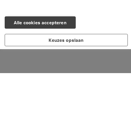
Alle cookies accepteren
Keuzes opslaan
Over Nationale-Nederlanden
Maatschappelijk verantwoord ondernemen
Cookieverklaring
Privacy
Disclaimer
Toegankelijkheid
Scherm delen