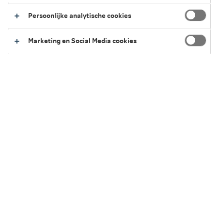
wat nu als we langer leven dan we eigenlijk
Persoonlijke analytische cookies
hadden verwacht en daardoor niet uitkomen
qua pensioen?
Marketing en Social Media cookies
6 minuten leestijd
·
20 juli 2026 Laatst bewerkt