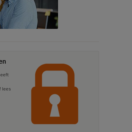
gen
geeft
f lees