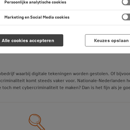
Persoonlijke analytische cookies
Marketing en Social Media cookies
Alle cookies accepteren
Keuzes opslaan
kering
edrijf waarbij digitale tekeningen worden gestolen. Of bijvoo
criminaliteit komt steeds vaker voor. Nationale-Nederlanden hel
e toch met cybercriminaliteit te maken? Dan is het fijn als je g