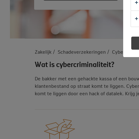
Zakelijk
Schadeverzekeringen
Cyberverze
Wat is cybercriminaliteit?
De bakker met een gehackte kassa of een bouwb
klantenbestand op straat komt te liggen. Cyber
komt te liggen door een hack of datalek. Krijg j