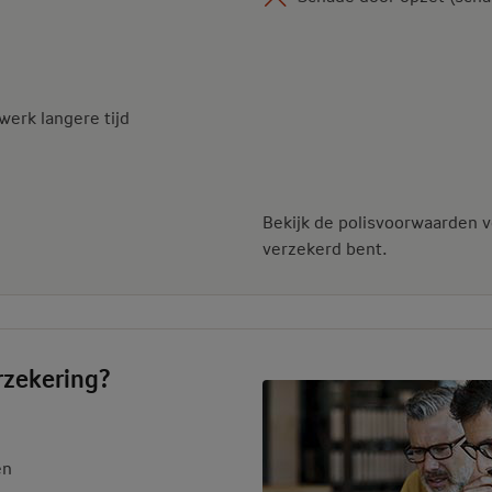
twerk langere tijd
Bekijk de polisvoorwaarden vo
verzekerd bent.
rzekering?
en