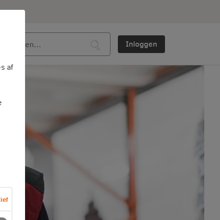
Inloggen
s af
e
ief