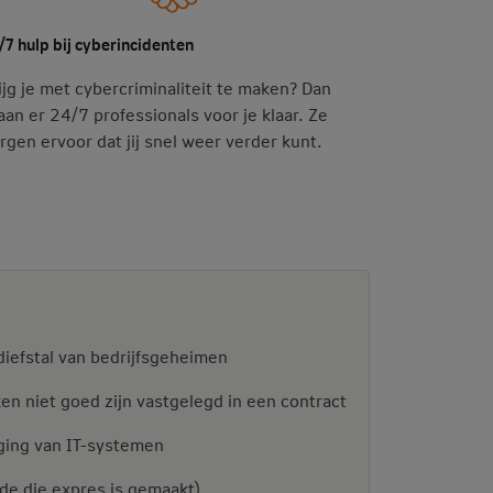
/7 hulp bij cyberincidenten
ijg je met cybercriminaliteit te maken? Dan
aan er 24/7 professionals voor je klaar. Ze
rgen ervoor dat jij snel weer verder kunt.
diefstal van bedrijfsgeheimen
ken niet goed zijn vastgelegd in een contract
iging van IT-systemen
de die expres is gemaakt)