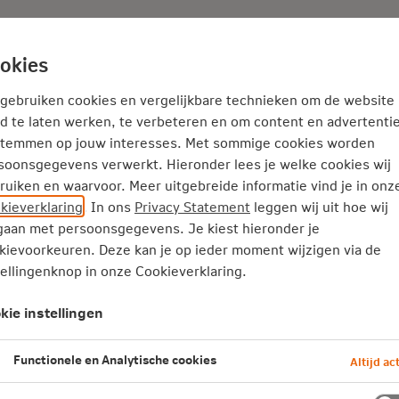
Adviseur
Nieuws
okies
Thema's
Service
 gebruiken cookies en vergelijkbare technieken om de website
d te laten werken, te verbeteren en om content en advertentie
stemmen op jouw interesses. Met sommige cookies worden
soonsgegevens verwerkt. Hieronder lees je welke cookies wij
ruiken en waarvoor. Meer uitgebreide informatie vind je in onz
kieverklaring
. In ons
Privacy Statement
leggen wij uit hoe wij
aan met persoonsgegevens. Je kiest hieronder je
kievoorkeuren. Deze kan je op ieder moment wijzigen via de
tellingenknop in onze Cookieverklaring.
 gevolgen van
eeminbraak, verloren
kie instellingen
n cybercriminaliteit.
yberincidenten.
Functionele en Analytische cookies
Altijd act