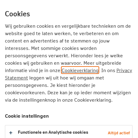
Ga
inhoud
Inloggen
Zakelijk
direct
Cookies
naar
Producten
Thema's
Service
Wij gebruiken cookies en vergelijkbare technieken om de
website goed te laten werken, te verbeteren en om
content en advertenties af te stemmen op jouw
Zakelijk
Schadeverzekeringen
interesses. Met sommige cookies worden
Zakelijke reisverzekering
persoonsgegevens verwerkt. Hieronder lees je welke
cookies wij gebruiken en waarvoor. Meer uitgebreide
informatie vind je in onze
Cookieverklaring
. In ons
Privacy
Zakelijke reisverzekering
Statement
leggen wij uit hoe wij omgaan met
persoonsgegevens. Je kiest hieronder je
Verzeker zakelijke reizen met onze zakelijke
cookievoorkeuren. Deze kan je op ieder moment wijzigen
reisverzekering. Krijg wereldwijd 24/7 snel hulp bij
via de instellingenknop in onze Cookieverklaring.
noodsituaties.
Bereken je premie
Cookie instellingen
Sluit direct af
Functionele en Analytische cookies
Altijd actief