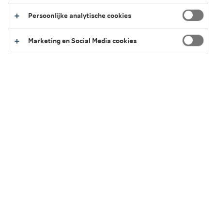
Persoonlijke analytische cookies
Wat is een zakelijke reisverzekering?
Marketing en Social Media cookies
Verzeker zakelijke reizen met de zakelijke
reisverzekering. Je krijgt in een noodsituatie snelle en
deskundige hulpverlening via de NN Alarmcentrale. Ook
bij ziekte en een ongeval. 24 uur per dag, 7 dagen per
week.
Zakelijke bijeenkomsten
De bagagedekking geldt ook in Nederland tijdens
deelname aan seminars, congressen, out-company
trainingen en beurzen. De heen- en terugreis zijn hierbij
niet verzekerd.