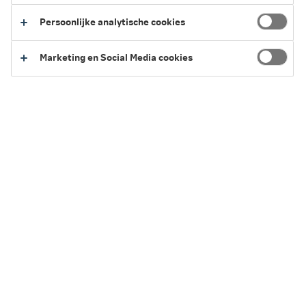
Aansprakelijkheid
Persoonlijke analytische cookies
Aansprakelijkheid - Aannemers (0,1 mb)
Marketing en Social Media cookies
Aansprakelijkheid - Administratieve bedrijven,
Detailhandel, Horeca en ambachten (0,3 mb)
Aansprakelijkheid - Administratieve beroepen,
Detailhandel, Horeca en ambachten - toelichting (0,2
mb)
Aansprakelijkheid - Architecten en Raadgevende
ingenieurs (0,3 mb)
Aansprakelijkheid - Bedrijven en Beroepen (0,3 mb)
Aansprakelijkheid - Bedrijven en Beroepen -
toelichting (0,2 mb)
Aansprakelijkheid - Eigenaren van woonhuizen en
andere gebouwen (0,3 mb)