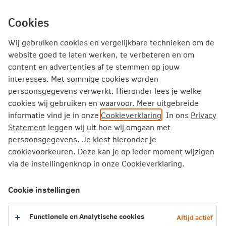
Ga
inhoud
Inloggen
Zakelijk
direct
Cookies
naar
Producten
Thema's
Service
Wij gebruiken cookies en vergelijkbare technieken om de
website goed te laten werken, te verbeteren en om
content en advertenties af te stemmen op jouw
Zakelijk
Schadeverzekeringen
interesses. Met sommige cookies worden
Voorwaarden Zakelijk Schadeverzekeringen
persoonsgegevens verwerkt. Hieronder lees je welke
cookies wij gebruiken en waarvoor. Meer uitgebreide
informatie vind je in onze
Cookieverklaring
. In ons
Privacy
Voorwaarden Zakelijke
Statement
leggen wij uit hoe wij omgaan met
Schadeverzekeringen
persoonsgegevens. Je kiest hieronder je
cookievoorkeuren. Deze kan je op ieder moment wijzigen
Hier vind je de polisvoorwaarden van de producten die wij
via de instellingenknop in onze Cookieverklaring.
verkochten vóór juli 2018. De polisvoorwaarden die voor
jou van toepassing zijn, kun je opvragen bij je
Cookie instellingen
verzekeringsadviseur
. Je kunt ook
contact
met ons
opnemen. Wij helpen je graag verder.
Functionele en Analytische cookies
Altijd actief