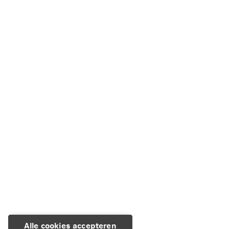
Zekerheidspakket: polisvoorwaarden
Bereken de premie van het Zekerheidspakket
Overige voorwaarden zakelijke schadeverzekeringen:
Zekerheidspakket: polisvoorwaarden
Zekerheid op Maat: polisvoorwaarden
Delta Lloyd
Alle cookies accepteren