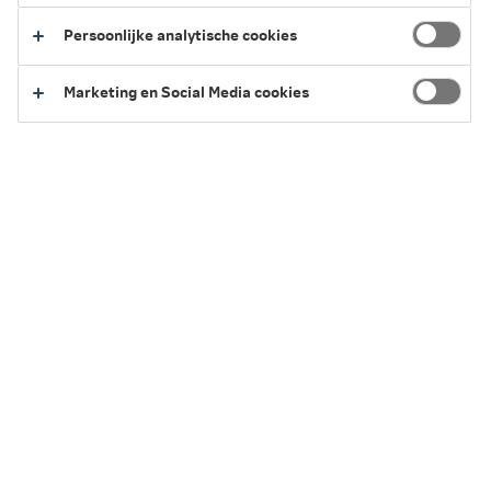
Persoonlijke analytische cookies
Wat is een goederenverzekering?
Marketing en Social Media cookies
De goederenverzekering (ook wel voorraadverzekering
genoemd) vergoedt schade aan je handelsvoorraad. Denk
aan grondstoffen, eindproducten en andere
handelswaren. Zo kun je na schade nieuwe spullen kopen
en snel weer aan de slag.
De marktwaarde van je goederen verzekerd
Koop je bij schade nieuwe spullen van dezelfde soort,