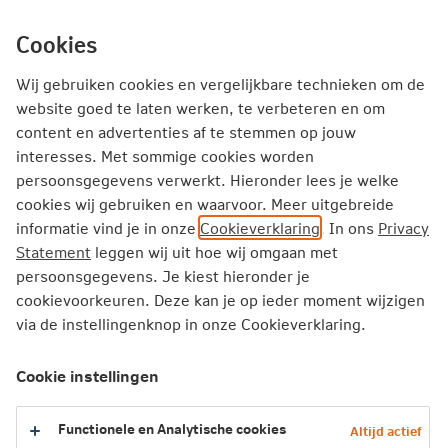
Ga
inhoud
Inloggen
Zakelijk
direct
Cookies
naar
Producten
Thema's
Service
Wij gebruiken cookies en vergelijkbare technieken om de
website goed te laten werken, te verbeteren en om
content en advertenties af te stemmen op jouw
Zakelijk
Schadeverzekeringen
Goederenverzekering
interesses. Met sommige cookies worden
persoonsgegevens verwerkt. Hieronder lees je welke
cookies wij gebruiken en waarvoor. Meer uitgebreide
Goederenverzekering
informatie vind je in onze
Cookieverklaring
. In ons
Privacy
Met deze verzekering zijn je goederen goed verzekerd
Statement
leggen wij uit hoe wij omgaan met
tegen schade.
persoonsgegevens. Je kiest hieronder je
cookievoorkeuren. Deze kan je op ieder moment wijzigen
Bereken je premie
via de instellingenknop in onze Cookieverklaring.
Sluit direct af
Cookie instellingen
Functionele en Analytische cookies
Altijd actief