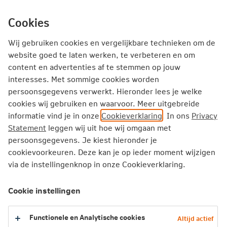
Ga
inhoud
Inloggen
Zakelijk
direct
Cookies
naar
Producten
Thema's
Service
Wij gebruiken cookies en vergelijkbare technieken om de
website goed te laten werken, te verbeteren en om
content en advertenties af te stemmen op jouw
Zakelijk
Schadeverzekeringen
interesses. Met sommige cookies worden
Beroepsaansprakelijkheidsverzekering zzp zorg
persoonsgegevens verwerkt. Hieronder lees je welke
cookies wij gebruiken en waarvoor. Meer uitgebreide
informatie vind je in onze
Cookieverklaring
. In ons
Privacy
Beroepsaansprakelijkheids­
Statement
leggen wij uit hoe wij omgaan met
verzekering voor zzp'ers in de zorg
persoonsgegevens. Je kiest hieronder je
cookievoorkeuren. Deze kan je op ieder moment wijzigen
De beroepsaansprakelijkheidsverzekering zorg is er
via de instellingenknop in onze Cookieverklaring.
speciaal voor zzp’ers in de zorg.
Cookie instellingen
Bereken je premie
Functionele en Analytische cookies
Altijd actief
Sluit direct af