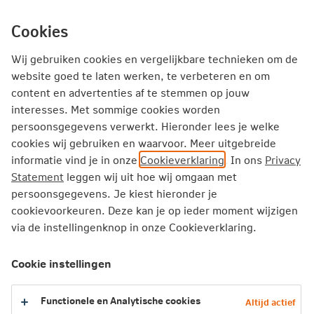
Ga
inhoud
Inloggen
Zakelijk
direct
Cookies
naar
Producten
Thema's
Service
Wij gebruiken cookies en vergelijkbare technieken om de
website goed te laten werken, te verbeteren en om
content en advertenties af te stemmen op jouw
Zakelijk
Schadeverzekeringen
interesses. Met sommige cookies worden
Beroepsaansprakelijkheidsverzekering zorg
persoonsgegevens verwerkt. Hieronder lees je welke
cookies wij gebruiken en waarvoor. Meer uitgebreide
informatie vind je in onze
Cookieverklaring
. In ons
Privacy
Beroepsaansprakelijkheids­
Statement
leggen wij uit hoe wij omgaan met
verzekering zorg
persoonsgegevens. Je kiest hieronder je
cookievoorkeuren. Deze kan je op ieder moment wijzigen
De beroepsaansprakelijkheidsverzekering zorg is er
via de instellingenknop in onze Cookieverklaring.
speciaal voor zorgverleners.
Cookie instellingen
Bereken je premie
Sluit direct af
Functionele en Analytische cookies
Altijd actief