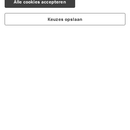
Alle cookies accepteren
Keuzes opslaan
Producten
Diensten
Regel het zelf online