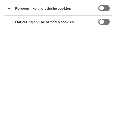
Persoonlijke analytische cookies
Schade verzekerd in de thuiszorg
Marketing en Social Media cookies
Verzeker je aansprakelijkheid met deze verzekering. Werk
je bijvoorbeeld in de thuiszorg? Of als kraamverzorgster?
Stel, je veroorzaakt schade aan een cliënt of aan zijn
spullen. Dan is dit op deze verzekering gedekt.
Beroepsaansprakelijkheidsverzekering al
vanaf € 14,95 per maand
Onze Aansprakelijkheidsverzekering is een
bedrijfsaansprakelijkheids- én beroepsaansprakelijkheids­
verzekering in één. Jouw aansprakelijkheid is bij ons al
verzekerd vanaf € 14,95 per maand.
Aansprakelijkheidsverzekering (AVB)