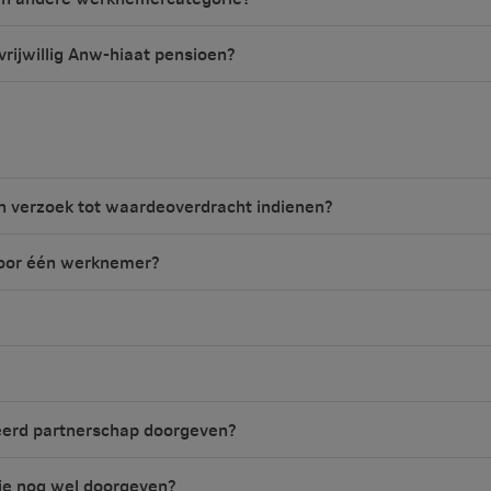
rijwillig Anw-hiaat pensioen?
n verzoek tot waardeoverdracht indienen?
 voor één werknemer?
eerd partnerschap doorgeven?
e nog wel doorgeven?