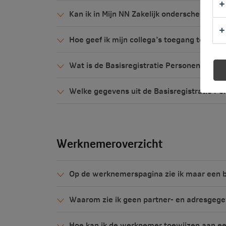
Kan ik in Mijn NN Zakelijk onderscheid mak
Hoe geef ik mijn collega’s toegang tot Mijn
Wat is de Basisregistratie Personen (BRP)
Welke gegevens uit de Basisregistratie P
Werknemeroverzicht
Op de werknemerspagina zie ik maar een b
Waarom zie ik geen partner- en adresgeg
Hoe kan ik de werknemer toewijzen aan e