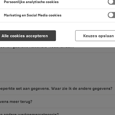
Persoonlijke analytische cookies
en tussen kijk- en muteerrechten?
Marketing en Social Media cookies
 NN Zakelijk?
?
Alle cookies accepteren
Keuzes opslaan
ersonen gebruikt Nationale-Nederlanden?
eperkte set aan gegevens. Waar zie ik de andere gegevens?
evens meer terug?
en andere werknemercategorie?