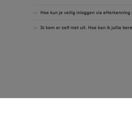
Hoe kun je veilig inloggen via eHerkenning
Ik kom er zelf niet uit. Hoe kan ik jullie ber