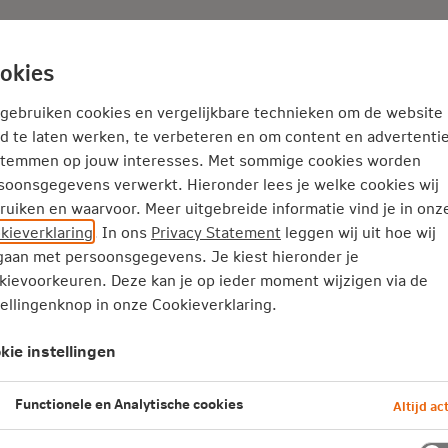
Adviseur
Nieuws
okies
Thema's
Service
 gebruiken cookies en vergelijkbare technieken om de website
d te laten werken, te verbeteren en om content en advertentie
stemmen op jouw interesses. Met sommige cookies worden
en Mijn NN Zakelijk
soonsgegevens verwerkt. Hieronder lees je welke cookies wij
ruiken en waarvoor. Meer uitgebreide informatie vind je in onz
kieverklaring
. In ons
Privacy Statement
leggen wij uit hoe wij
jn NN Zakelijk
aan met persoonsgegevens. Je kiest hieronder je
kievoorkeuren. Deze kan je op ieder moment wijzigen via de
tellingenknop in onze Cookieverklaring.
kie instellingen
ar?
Functionele en Analytische cookies
Altijd act
ve deelnemers. Waar vind ik de inactieve deelnemers en hun rec