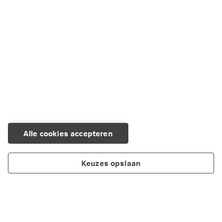
Nog geen aanstelling ? Neem dan contact met ons op.
Aanstelling aanvragen
Alle cookies accepteren
Keuzes opslaan