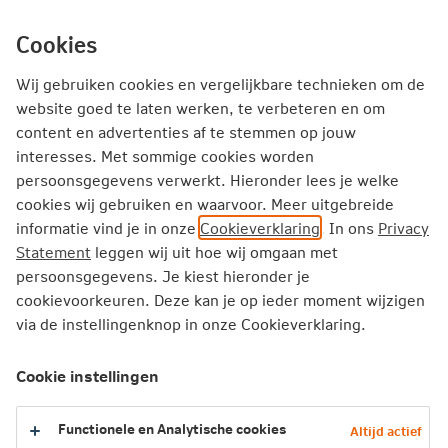
Ga
inhoud
Inloggen
Zakelijk
direct
Cookies
naar
Producten
Thema's
Service
Wij gebruiken cookies en vergelijkbare technieken om de
website goed te laten werken, te verbeteren en om
Advies van een onafhankelijk
content en advertenties af te stemmen op jouw
interesses. Met sommige cookies worden
adviseur
persoonsgegevens verwerkt. Hieronder lees je welke
cookies wij gebruiken en waarvoor. Meer uitgebreide
Een onafhankelijk adviseur stemt een advies af op jouw
informatie vind je in onze
Cookieverklaring
. In ons
Privacy
persoonlijke financiële situatie.
Statement
leggen wij uit hoe wij omgaan met
Vind een adviseur
persoonsgegevens. Je kiest hieronder je
cookievoorkeuren. Deze kan je op ieder moment wijzigen
via de instellingenknop in onze Cookieverklaring.
Een verandering in het werk of een andere koers
van je bedrijf brengt soms belangrijke financiële
Cookie instellingen
beslissingen met zich mee. Dan wil je er zeker
van zijn dat je de juiste keuzes maakt. Met een
Functionele en Analytische cookies
Altijd actief