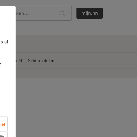
mijn.nn
s af
ankelijkheid
Scherm delen
e
ief