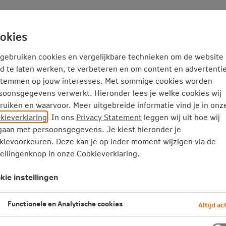
Service en Contact
Inspiratie
okies
 gebruiken cookies en vergelijkbare technieken om de website
d te laten werken, te verbeteren en om content en advertentie
stemmen op jouw interesses. Met sommige cookies worden
soonsgegevens verwerkt. Hieronder lees je welke cookies wij
ntwoord ondernemen
Cookieverklaring
Privacy
Disclaimer
Toeg
ruiken en waarvoor. Meer uitgebreide informatie vind je in onz
kieverklaring
. In ons
Privacy Statement
leggen wij uit hoe wij
aan met persoonsgegevens. Je kiest hieronder je
kievoorkeuren. Deze kan je op ieder moment wijzigen via de
tellingenknop in onze Cookieverklaring.
kie instellingen
Functionele en Analytische cookies
Altijd act