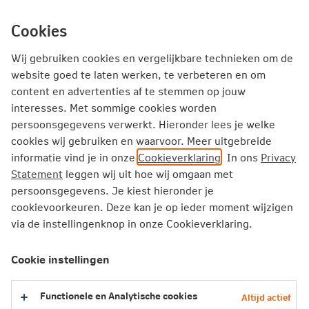
Ga
inhoud
mijn.nn
direct
Cookies
naar
Producten
Service en Contact
Inspiratie
Wij gebruiken cookies en vergelijkbare technieken om de
website goed te laten werken, te verbeteren en om
content en advertenties af te stemmen op jouw
interesses. Met sommige cookies worden
Over Nationale-Nederlanden
persoonsgegevens verwerkt. Hieronder lees je welke
cookies wij gebruiken en waarvoor. Meer uitgebreide
Maatschappelijk verantwoord ondernemen
Cookieverklaring
informatie vind je in onze
Cookieverklaring
. In ons
Privacy
Privacy
Disclaimer
Toegankelijkheid
Scherm delen
Statement
leggen wij uit hoe wij omgaan met
persoonsgegevens. Je kiest hieronder je
cookievoorkeuren. Deze kan je op ieder moment wijzigen
via de instellingenknop in onze Cookieverklaring.
Cookie instellingen
Functionele en Analytische cookies
Altijd actief