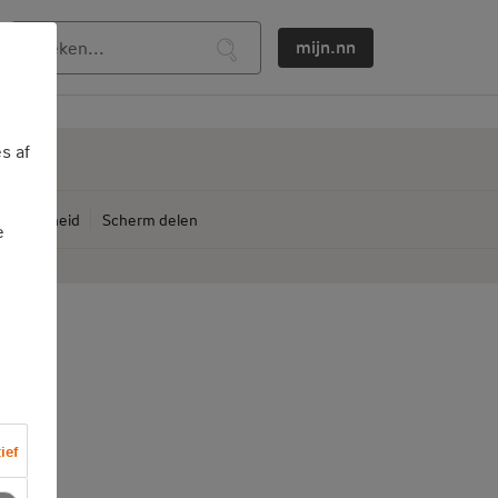
mijn.nn
s af
ankelijkheid
Scherm delen
e
ief