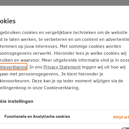
Service en Contact
Inspiratie
okies
 gebruiken cookies en vergelijkbare technieken om de website
d te laten werken, te verbeteren en om content en advertentie
stemmen op jouw interesses. Met sommige cookies worden
soonsgegevens verwerkt. Hieronder lees je welke cookies wij
ntwoord ondernemen
Cookieverklaring
Privacy
Disclaimer
Toeg
ruiken en waarvoor. Meer uitgebreide informatie vind je in onz
kieverklaring
. In ons
Privacy Statement
leggen wij uit hoe wij
aan met persoonsgegevens. Je kiest hieronder je
kievoorkeuren. Deze kan je op ieder moment wijzigen via de
tellingenknop in onze Cookieverklaring.
kie instellingen
Functionele en Analytische cookies
Altijd act