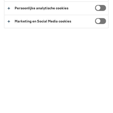
Persoonlijke analytische cookies
Terug naar het overzicht van vergoedingen
Marketing en Social Media cookies
Service en Contact
We kunnen je op verschillende manieren helpen.
Regel het eenvoudig zelf of neem contact
met ons op.
Naar Service en Contact