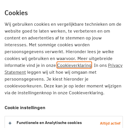
Ga
inhoud
mijn.nn
Particulier
direct
Cookies
naar
Producten
Service en Contact
Inspiratie
Wij gebruiken cookies en vergelijkbare technieken om de
website goed te laten werken, te verbeteren en om
content en advertenties af te stemmen op jouw
Particulier
Zorgverzekering
Vergoedingen
interesses. Met sommige cookies worden
Gezichtsprothese
persoonsgegevens verwerkt. Hieronder lees je welke
cookies wij gebruiken en waarvoor. Meer uitgebreide
informatie vind je in onze
Cookieverklaring
. In ons
Privacy
Gezichtsprothese
Statement
leggen wij uit hoe wij omgaan met
persoonsgegevens. Je kiest hieronder je
Gezichtsprothesen bedekken je gezicht of een gedeelte
cookievoorkeuren. Deze kan je op ieder moment wijzigen
ervan, inclusief neus en oorschelpen. Ze worden gebruikt
via de instellingenknop in onze Cookieverklaring.
bij verminking van het gezicht.
Cookie instellingen
2026
Functionele en Analytische cookies
Altijd actief
2025