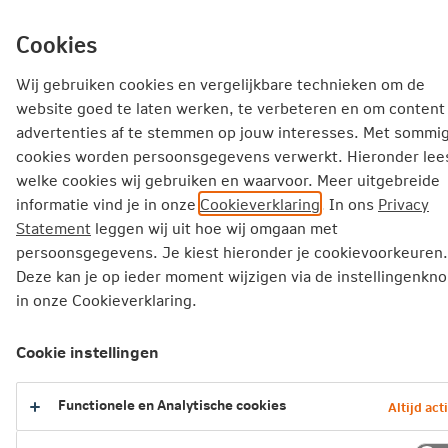
Ga
inhoud
mijn.nn
Particulier
direct
Cookies
naar
Producten
Service en Contact
Inspiratie
Wij gebruiken cookies en vergelijkbare technieken om de
website goed te laten werken, te verbeteren en om content
advertenties af te stemmen op jouw interesses. Met sommi
Particulier
Pensioen
Extra pensioen opbouwen
cookies worden persoonsgegevens verwerkt. Hieronder lees
Lijfrente-uitkering uitstellen met Aanvullende PensioenOpb
welke cookies wij gebruiken en waarvoor. Meer uitgebreide
informatie vind je in onze
Cookieverklaring
. In ons
Privacy
Hoe vraag je Aanvullende PensioenOpbouw aan
Statement
leggen wij uit hoe wij omgaan met
persoonsgegevens. Je kiest hieronder je cookievoorkeuren.
Hoe vraag je Aanvullende
Deze kan je op ieder moment wijzigen via de instellingenkn
PensioenOpbouw aan?
in onze Cookieverklaring.
Komt je lijfrente vrij en wil je nog even wachten
Cookie instellingen
met uitkeren? Met Aanvullende PensioenOpbouw
kun je je vrijkomende lijfrente door laten groeien
Functionele en Analytische cookies
Altijd act
met mogelijk belastingvoordeel.