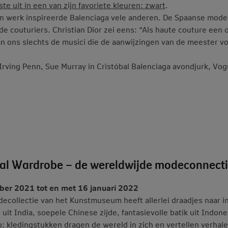
te uit in een van zijn favoriete kleuren: zwart
.
jn werk inspireerde Balenciaga vele anderen. De Spaanse mo
de couturiers. Christian Dior zei eens: “Als haute couture een o
an ons slechts de musici die de aanwijzingen van de meester vo
 Irving Penn, Sue Murray in Cristóbal Balenciaga avondjurk, 
al Wardrobe – de wereldwijde modeconnect
ber 2021 tot en met 16 januari 2022
ecollectie van het Kunstmuseum heeft allerlei draadjes naar i
 uit India, soepele Chinese zijde, fantasievolle batik uit Indon
: kledingstukken dragen de wereld in zich en vertellen verhal