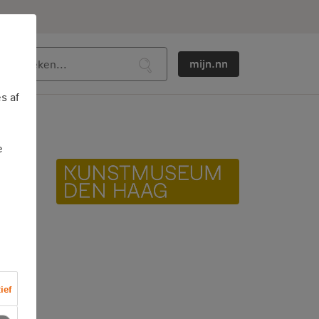
mijn.nn
s af
e
we
ief