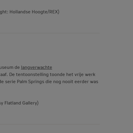
right: Hollandse Hoogte/REX)
museum de
langverwachte
raaf. De tentoonstelling toonde het vrije werk
de serie Palm Springs die nog nooit eerder was
y Flatland Gallery)