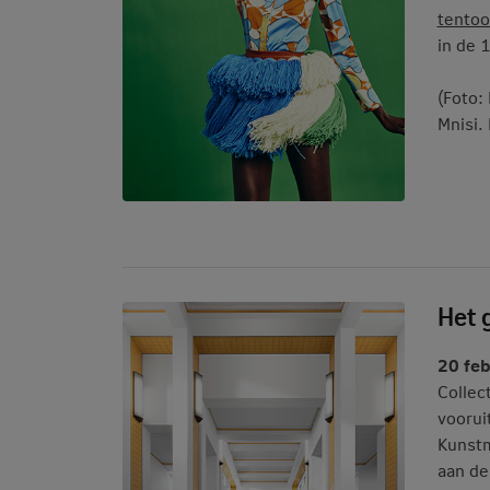
tentoo
in de 
(Foto:
Mnisi.
Het
20 fe
Collec
voorui
Kunst
aan de