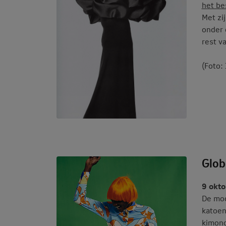
het bes
Met zi
onder 
rest v
(Foto:
Glob
9 okto
De mod
katoen
kimono