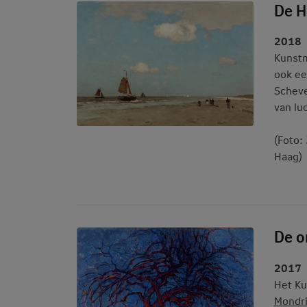
De H
2018
Kunstm
ook ee
Scheve
van lu
(Foto:
Haag)
De o
2017
Het Ku
Mondr