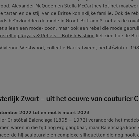
od, Alexander McQueen en Stella McCartney tot het maatwerk 
e tartan en de stijl van de Britse koninklijke familie. Ook de 
ads beïnvloedden de mode in Groot-Brittannië, net als de royal
et alleen een mode-icoon, maar ook een rebel die mode gebru
nstelling Royals & Rebels – British Fashion
liet zien hoe de Br
 Vivienne Westwood, collectie Harris Tweed, herfst/winter, 19
terlijk Zwart – uit het oeuvre van couturier 
ptember 2022 tot en met 5 maart 2023
ier Cristóbal Balenciaga (1895 – 1972) veranderde het modebe
men waren in die tijd nog erg gangbaar, maar Balenciaga koos 
uceerde hij sculpturale en complexe silhouetten die nog nooit