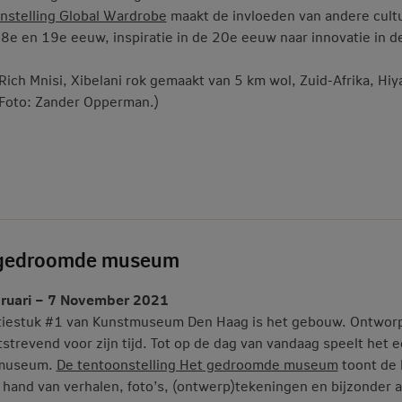
nstelling Global Wardrobe
maakt de invloeden van andere cultu
18e en 19e eeuw, inspiratie in de 20e eeuw naar innovatie in 
 Rich Mnisi, Xibelani rok gemaakt van 5 km wol, Zuid-Afrika, Hi
 Foto: Zander Opperman.)
 gedroomde museum
bruari – 7 November 2021
tiestuk #1 van Kunstmuseum Den Haag is het gebouw. Ontworpe
tstrevend voor zijn tijd. Tot op de dag van vandaag speelt het e
museum.
De tentoonstelling Het gedroomde museum
toont de
 hand van verhalen, foto’s, (ontwerp)tekeningen en bijzonder a