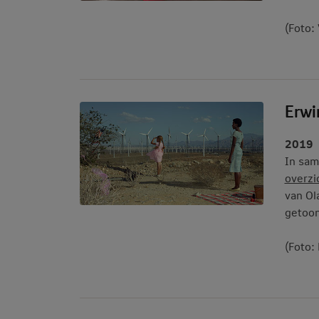
(Foto:
Erwi
2019
In sa
overzi
van Ol
getoo
(Foto: