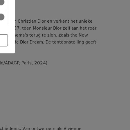
pen van Christian Dior en verkent het unieke
7-1957, toen Monsieur Dior zelf aan het roer
n veel thema’s terug te zien, zoals the New
en, en de Dior Dream. De tentoonstelling geeft
ld/ADAGP, Paris, 2024)
hiedenis. Van ontwerpers als Vivienne