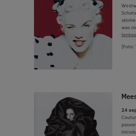
Westwo
Schots
skinhe
was ni
tentoo
(Foto:
Mees
24 se
Coutur
pasvor
introd