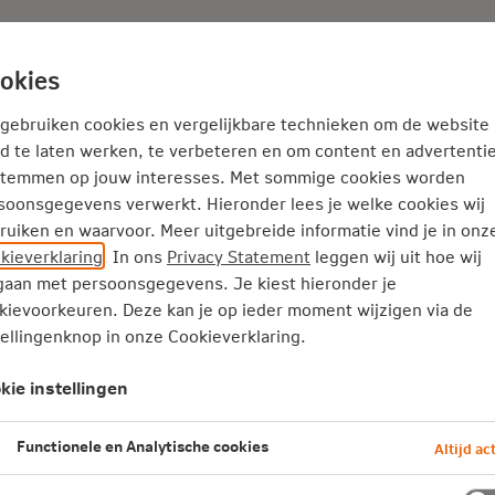
Adviseur
Nieuws
okies
 gebruiken cookies en vergelijkbare technieken om de website
d te laten werken, te verbeteren en om content en advertentie
stemmen op jouw interesses. Met sommige cookies worden
ag
soonsgegevens verwerkt. Hieronder lees je welke cookies wij
ruiken en waarvoor. Meer uitgebreide informatie vind je in onz
useum Den Haag
kieverklaring
. In ons
Privacy Statement
leggen wij uit hoe wij
aan met persoonsgegevens. Je kiest hieronder je
kievoorkeuren. Deze kan je op ieder moment wijzigen via de
ds 2016 tentoonstellingspartner van
tellingenknop in onze Cookieverklaring.
lijks maken we het mogelijk een nieu
kie instellingen
en, waaronder deze:
Functionele en Analytische cookies
Altijd act