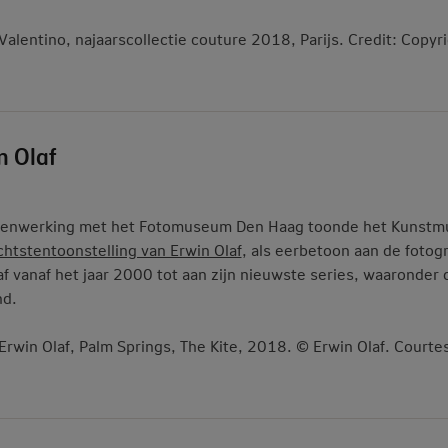
 Valentino, najaarscollectie couture 2018, Parijs. Credit: Copy
n Olaf
menwerking met het Fotomuseum Den Haag toonde het Kunst
chtstentoonstelling van Erwin Olaf
, als eerbetoon aan de fotog
af vanaf het jaar 2000 tot aan zijn nieuwste series, waaronder 
nd.
 Erwin Olaf, Palm Springs, The Kite, 2018. © Erwin Olaf. Courtes