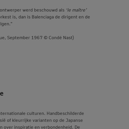
deontwerper werd beschouwd als
‘le maître’
rkest is, dan is Balenciaga de dirigent en de
lgen.”
Vogue, September 1967 © Condé Nast)
ie
nternationale culturen. Handbeschilderde
esië of kleurrijke varianten op de Japanse
en over inspiratie en verbondenheid.
De