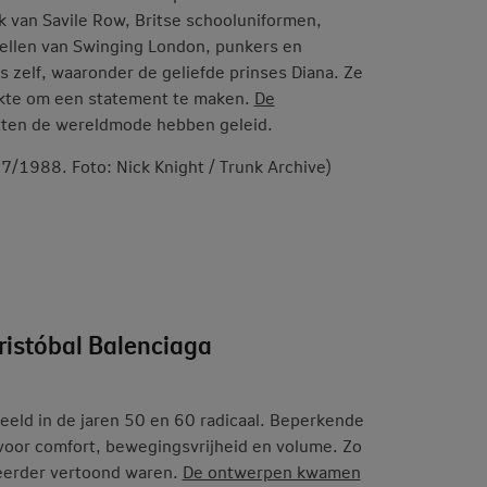
van Savile Row, Britse schooluniformen,
rebellen van Swinging London, punkers en
s zelf, waaronder de geliefde prinses Diana. Ze
ikte om een statement te maken.
De
itten de wereldmode hebben geleid.
87/1988. Foto: Nick Knight / Trunk Archive)
Cristóbal Balenciaga
eld in de jaren 50 en 60 radicaal. Beperkende
voor comfort, bewegingsvrijheid en volume. Zo
 eerder vertoond waren.
De ontwerpen kwamen