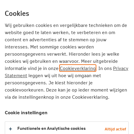
Ga
inhoud
mijn.nn
Particulier
direct
Cookies
naar
Wij gebruiken cookies en vergelijkbare technieken om de
website goed te laten werken, te verbeteren en om
Nationaal Archief
content en advertenties af te stemmen op jouw
interesses. Met sommige cookies worden
persoonsgegevens verwerkt. Hieronder lees je welke
Onze samenwerking met het Nationaal
cookies wij gebruiken en waarvoor. Meer uitgebreide
Archief
informatie vind je in onze
Cookieverklaring
. In ons
Privacy
Statement
leggen wij uit hoe wij omgaan met
Nationale-Nederlanden is sinds 2016
persoonsgegevens. Je kiest hieronder je
toegetreden tot de "Captains of History".
cookievoorkeuren. Deze kan je op ieder moment wijzigen
Daarmee ondersteunen we Het Genootschap van
via de instellingenknop in onze Cookieverklaring.
het Nationaal Archief. Zo maken we de
geschiedkundige collectie en verhalen voor een
Cookie instellingen
breed publiek toegankelijk. Onze steun maakte
het voor het Nationaal Archief mogelijk om de
Functionele en Analytische cookies
Altijd actief