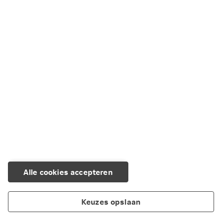
oorden in beeld. Van de turbulente ontwikkelingen in
Sudetenland, het onbekende China en Rusland in de jaren
50 tot mysterieus Latijns-Amerika. Het Nationaal Archief
liet deze unieke foto’s zien van onder andere Ed van der
Elsken, Henri Cartier-Bresson, Robert Capa en Luc
Timmers. Ook toonde het werk van Herbert Ponting, Cas
Oorthuys, Sem Presser en Willem van de Poll.
Alle cookies accepteren
Keuzes opslaan