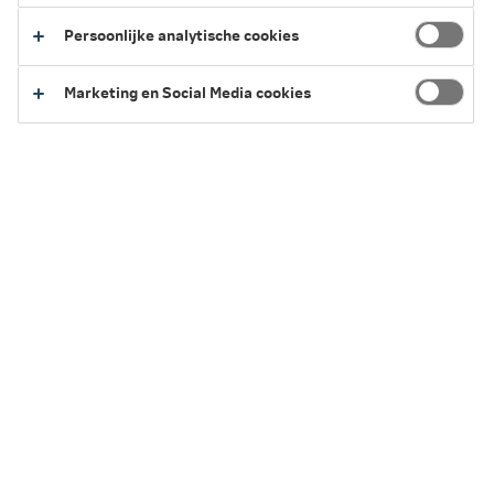
volgende tentoonstellingen te organiseren.
Persoonlijke analytische cookies
Marketing en Social Media cookies
Pioniers – Fotografie door vrouwen
1 december 2023 tot en met 30 juni 2024
Met ruim vijftien miljoen foto’s uit de afgelopen 175 jaar
bewaart het Nationaal Archief de grootste fotocollectie
van Nederland. Foto’s uit de 19e eeuw tot en met de jaren