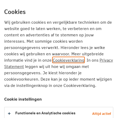
Ga
inhoud
mijn.nn
Particulier
direct
Cookies
naar
Wij gebruiken cookies en vergelijkbare technieken om de
website goed te laten werken, te verbeteren en om
content en advertenties af te stemmen op jouw
Over Nationale-Nederlanden
Duurzame samenleving
interesses. Met sommige cookies worden
persoonsgegevens verwerkt. Hieronder lees je welke
cookies wij gebruiken en waarvoor. Meer uitgebreide
informatie vind je in onze
Cookieverklaring
. In ons
Privacy
Statement
leggen wij uit hoe wij omgaan met
persoonsgegevens. Je kiest hieronder je
cookievoorkeuren. Deze kan je op ieder moment wijzigen
via de instellingenknop in onze Cookieverklaring.
Cookie instellingen
Functionele en Analytische cookies
Altijd actief