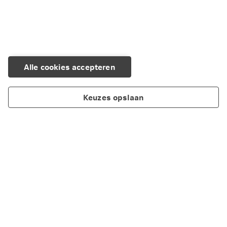
Alle cookies accepteren
Keuzes opslaan
Over Nationale-Nederlanden
Maatschappelijk verantwoord ondernemen
Cookieverklaring