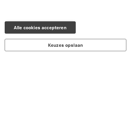
Alle cookies accepteren
Keuzes opslaan
Over Nationale-Nederlanden
Maatschappelijk verantwoord ondernemen
Cookieverklaring
Privacy
Disclaimer
Toegankelijkheid
Scherm delen