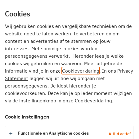
Ga
inhoud
mijn.nn
Particulier
direct
Cookies
naar
Wij gebruiken cookies en vergelijkbare technieken om de
website goed te laten werken, te verbeteren en om
Nationale-Nederlanden en Kunst &
content en advertenties af te stemmen op jouw
interesses. Met sommige cookies worden
Cultuur
persoonsgegevens verwerkt. Hieronder lees je welke
cookies wij gebruiken en waarvoor. Meer uitgebreide
informatie vind je in onze
Cookieverklaring
. In ons
Privacy
Statement
leggen wij uit hoe wij omgaan met
Kunst en cultuur verrijken je leven. Daarom
persoonsgegevens. Je kiest hieronder je
zetten we ons in om meer Nederlanders de
cookievoorkeuren. Deze kan je op ieder moment wijzigen
kracht van kunst te laten ervaren. We zijn partner
via de instellingenknop in onze Cookieverklaring.
van verschillende Nederlandse musea en het NN
North Sea Jazz Festival.
Cookie instellingen
Functionele en Analytische cookies
Altijd actief