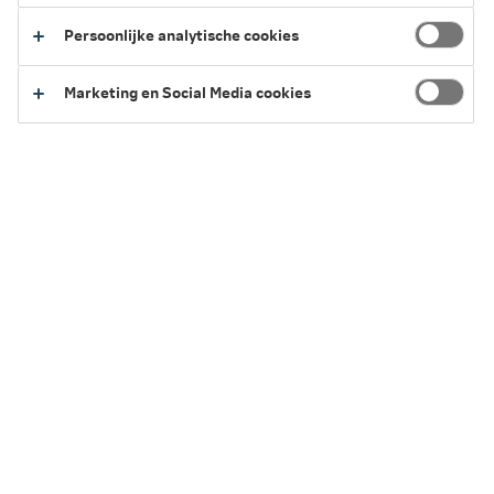
Persoonlijke analytische cookies
Marketing en Social Media cookies
Het geheim van het Mauritshuis
Duik samen met Splinter Chabot in de
fascinerende geschiedenis van het Mauritshuis.
Splinter neemt je mee op reis door de tijd; van de
bouw van een 17de eeuws stadspaleis tot het
museum in oorlogstijd.