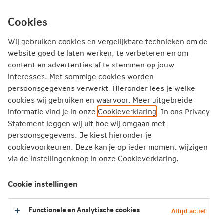
Ga
inhoud
mijn.nn
Particulier
direct
Cookies
naar
Producten
Service en Contact
Inspiratie
Wij gebruiken cookies en vergelijkbare technieken om de
website goed te laten werken, te verbeteren en om
Inspiratie
Op reis dicht bij huis
content en advertenties af te stemmen op jouw
interesses. Met sommige cookies worden
persoonsgegevens verwerkt. Hieronder lees je welke
Op reis dicht bij huis
cookies wij gebruiken en waarvoor. Meer uitgebreide
informatie vind je in onze
Cookieverklaring
. In ons
Privacy
Nederland is klein, maar heeft een wereld aan
Statement
leggen wij uit hoe wij omgaan met
persoonsgegevens. Je kiest hieronder je
bijzondere plekken te ontdekken! Of bekijk
cookievoorkeuren. Deze kan je op ieder moment wijzigen
onze tips voor sfeervolle steden net over de
via de instellingenknop in onze Cookieverklaring.
grens. Vergeet ook de belangrijkste
verkeersregels in het buitenland niet te
Cookie instellingen
checken!
Functionele en Analytische cookies
Altijd actief