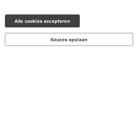
Alle cookies accepteren
Keuzes opslaan
Over Nationale-Nederlanden
Maatschappelijk verantwoord ondernemen
Cookieverklaring
Privacy
Disclaimer
Toegankelijkheid
Scherm delen