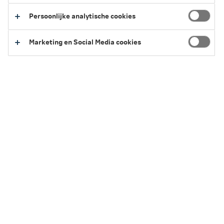
Vakantiechecklist: goed voorbereid op reis
Persoonlijke analytische cookies
Marketing en Social Media cookies
Laat je inspireren
Variabel pensioen: een vaste basis met kans op meer