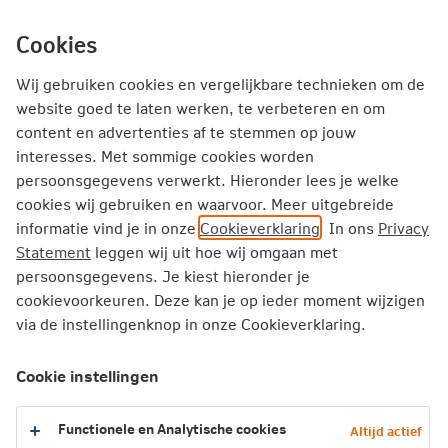
Ga
inhoud
mijn.nn
Particulier
direct
Cookies
naar
Producten
Service en Contact
Inspiratie
Wij gebruiken cookies en vergelijkbare technieken om de
website goed te laten werken, te verbeteren en om
Met pensioen gaan
content en advertenties af te stemmen op jouw
interesses. Met sommige cookies worden
persoonsgegevens verwerkt. Hieronder lees je welke
cookies wij gebruiken en waarvoor. Meer uitgebreide
Meteen aan de slag
informatie vind je in onze
Cookieverklaring
. In ons
Privacy
Statement
leggen wij uit hoe wij omgaan met
Een ‘bedrag ineens’ opnemen: waar moet je op
persoonsgegevens. Je kiest hieronder je
letten?
cookievoorkeuren. Deze kan je op ieder moment wijzigen
Hoe zeker is mijn nieuwe pensioen?
via de instellingenknop in onze Cookieverklaring.
Wat is het verschil tussen je AOW-leeftijd en je
pensioenleeftijd?
Cookie instellingen
Wat betekenen de nieuwe pensioenregels voor
mij?
Functionele en Analytische cookies
Altijd actief
Wat moet je regelen als je 18 wordt? Dé checklist