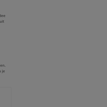
dee
uit
ten.
 je