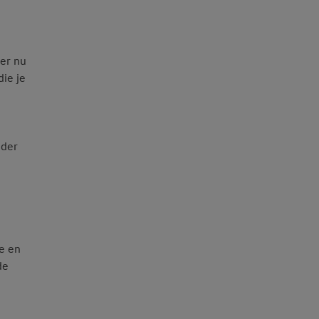
ker nu
ie je
nder
e en
de