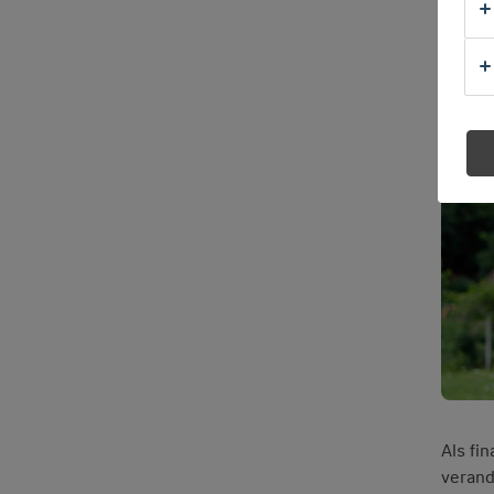
4 minut
Als fi
verand