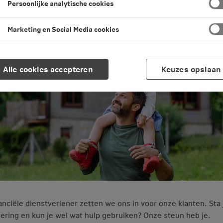
Persoonlijke analytische cookies
en leestijd
·
04 augustus 2026 Laatst bewerkt
Marketing en Social Media cookies
Alle cookies accepteren
Keuzes opslaan
nanciële dienstverlener zetten we ons in voor onze klanten. Sta 
ering en kun je wel wat hulp gebruiken? Onze steun heb je.