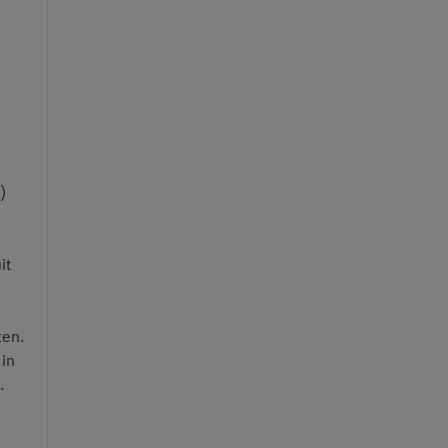
)
it
ten.
in
.