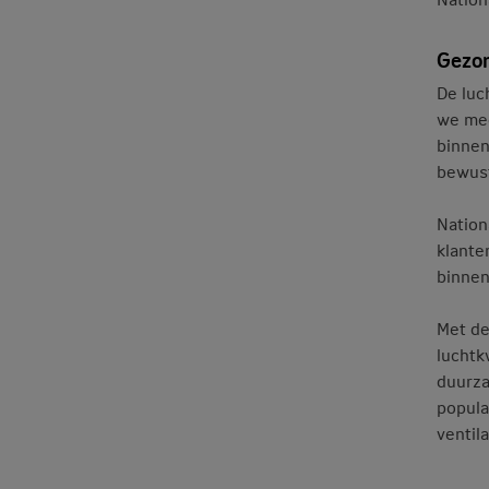
Gezo
De luc
we mee
binnen
bewust
Nation
klante
binnen
Met d
luchtk
duurza
popula
ventil