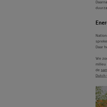
Daarna
duurza
Ener
Nation
spreke
Daar h
We zor
milieu
de
sam
Dutch 