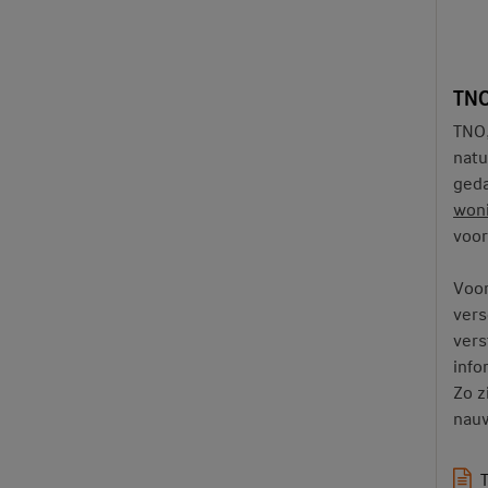
TN
TNO,
natu
geda
won
voor
Voor
vers
vers
info
Zo z
nauw