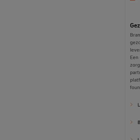
Gez
Bra
gezo
leve
Een 
zorg
part
plat
foun
L
B
L