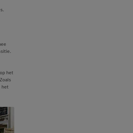
s.
mee
sitie.
op het
 Zoals
n het