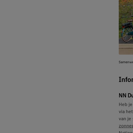
Samenwer
Info
NN Du
Heb je
via he
van je
zonne
Nation