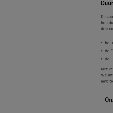
Duur
De cam
hoe du
drie c
het 
de C
de l
Met ve
We inf
ambiti
On