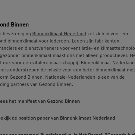
ond Binnen
nchevereniging
Binnenklimaat Nederland
zet zich in voor een
nd binnenklimaat voor iedereen. Leden zijn fabrikanten,
ranciers en dienstverleners voor ventilatie- en klimaattechnolo
gezonder binnenklimaat maakt ons niet alleen productiever. H
t ook voor een vitalere maatschappij. Binnenklimaat Nederland
ners onderstrepen de missie voor een beter binnenklimaat met
form
Gezond Binnen
. Nationale-Nederlanden is een van de
ding partners van Gezond Binnen.
ees het manifest van Gezond Binnen
ekijk de position paper van Binnenklimaat Nederland
ees ons gezamenlijk opinieartikel in Het Parool: "Gezonde luc