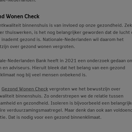
nd Wonen Check
htkwaliteit binnenshuis is van invloed op onze gezondheid. Ze
r thuiswerken, is het nog belangrijker geworden dat de lucht d
 inademt gezond is. Nationale-Nederlanden wil daarom het
zijn over gezond wonen vergroten.
ale-Nederlanden Bank heeft in 2021 een onderzoek gedaan o
n en adviseurs. Hieruit bleek dat het belang van een gezond
klimaat nog bij veel mensen onbekend is.
e
Gezond Wonen Check
vergroten we het bewustzijn over
waliteit binnenshuis. Zo onderstrepen we de relatie tussen
amheid en gezondheid. Isoleren is bijvoorbeeld een belangrijk
ire verduurzamingsmaatregel. Maar denk dan ook aan voldoen
atie. Dat is nodig voor een gezond binnenklimaat.