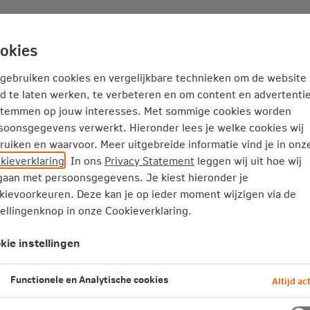
Adviseur
Nieuws
okies
Service en Contact
Inspiratie
 gebruiken cookies en vergelijkbare technieken om de website
d te laten werken, te verbeteren en om content en advertentie
stemmen op jouw interesses. Met sommige cookies worden
atie
verduurzamen en klimaatbestendig wonen
soonsgegevens verwerkt. Hieronder lees je welke cookies wij
am en gezond wonen, zo helpen wij je
ruiken en waarvoor. Meer uitgebreide informatie vind je in onz
kieverklaring
. In ons
Privacy Statement
leggen wij uit hoe wij
urzaam en gezond wonen, zo
aan met persoonsgegevens. Je kiest hieronder je
pen wij je
kievoorkeuren. Deze kan je op ieder moment wijzigen via de
tellingenknop in onze Cookieverklaring.
nale-Nederlanden vindt het belangrijk dat jij fijn,
kie instellingen
lbaar en gezond kunt wonen en leven. Nu en later.
aam wonen dus, in de breedste zin van het woord
Functionele en Analytische cookies
Altijd act