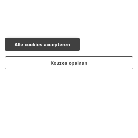
Alle cookies accepteren
Keuzes opslaan
Over Nationale-Nederlanden
Maatschappelijk verantwoord ondernemen
Cookieverklaring