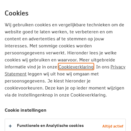
Ga
inhoud
mijn.nn
Particulier
direct
Cookies
naar
Producten
Service en Contact
Inspiratie
Wij gebruiken cookies en vergelijkbare technieken om de
website goed te laten werken, te verbeteren en om
Inspiratie
Brandverzekering voor je huis: hoe zit dat?
content en advertenties af te stemmen op jouw
interesses. Met sommige cookies worden
persoonsgegevens verwerkt. Hieronder lees je welke
Brandverzekering voor je huis: hoe
cookies wij gebruiken en waarvoor. Meer uitgebreide
zit dat?
informatie vind je in onze
Cookieverklaring
. In ons
Privacy
Statement
leggen wij uit hoe wij omgaan met
persoonsgegevens. Je kiest hieronder je
Je huis is de plek waar je thuiskomt. Waar al je
cookievoorkeuren. Deze kan je op ieder moment wijzigen
spullen staan. En waar je herinneringen maakt
via de instellingenknop in onze Cookieverklaring.
met dierbaren. Natuurlijk wil je voorkomen dat
het in rook opgaat, letterlijk. Dus wat is een
Cookie instellingen
brandverzekering precies?
Functionele en Analytische cookies
Altijd actief