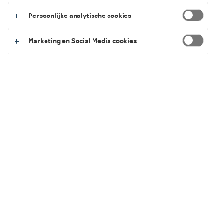
5 minuten leestijd
·
29 juni 2026 Laatst bewerkt
Persoonlijke analytische cookies
Marketing en Social Media cookies
In het kort
Een brandverzekering als losse verzekering bestaat
niet meer; brandschade valt nu onder een
opstalverzekering, inboedelverzekering of