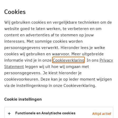
Ga
inhoud
mijn.nn
Particulier
direct
Cookies
naar
Producten
Service en Contact
Inspiratie
Wij gebruiken cookies en vergelijkbare technieken om de
website goed te laten werken, te verbeteren en om
Inspiratie
Overlijden
content en advertenties af te stemmen op jouw
interesses. Met sommige cookies worden
Keuzemogelijkheden bij het aanvaarden van een erfenis
persoonsgegevens verwerkt. Hieronder lees je welke
cookies wij gebruiken en waarvoor. Meer uitgebreide
Keuzemogelijkheden bij het
informatie vind je in onze
Cookieverklaring
. In ons
Privacy
aanvaarden van een erfenis
Statement
leggen wij uit hoe wij omgaan met
persoonsgegevens. Je kiest hieronder je
cookievoorkeuren. Deze kan je op ieder moment wijzigen
Heb je recht op een erfenis? Dan moet je
via de instellingenknop in onze Cookieverklaring.
kiezen of je die erfenis wilt hebben of niet. Je
hebt drie keuzemogelijkheden. Ontdek wat
Cookie instellingen
deze inhouden.
Functionele en Analytische cookies
Altijd actief