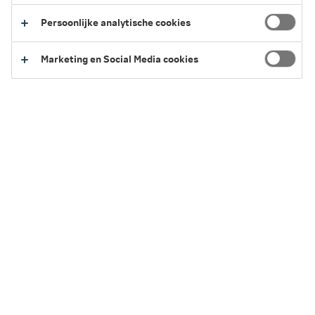
7 minuten leestijd
·
25 juni 2026 Laatst bewerkt
Persoonlijke analytische cookies
Marketing en Social Media cookies
In het kort
Je hebt drie keuzes als je een erfenis krijgt: zuiver
aanvaarden, beneficiair aanvaarden of de erfenis
verwerpen.