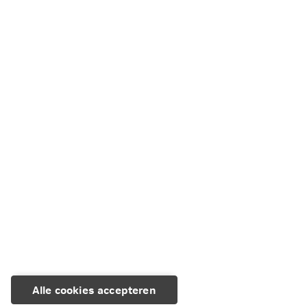
overlijden
Deel dit artikel
LinkedIn
Facebook
X
WhatsApp
Kopiëren
E-mail
Alle cookies accepteren