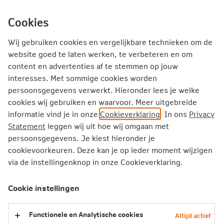
Ga
inhoud
mijn.nn
Particulier
direct
Cookies
naar
Producten
Service en Contact
Inspiratie
Wij gebruiken cookies en vergelijkbare technieken om de
website goed te laten werken, te verbeteren en om
content en advertenties af te stemmen op jouw
Particulier
Pensioen
Tegemoetkomingsregeling
interesses. Met sommige cookies worden
Wijziging toezicht op beleggingsfondsen
persoonsgegevens verwerkt. Hieronder lees je welke
cookies wij gebruiken en waarvoor. Meer uitgebreide
informatie vind je in onze
Cookieverklaring
. In ons
Privacy
Wijziging toezicht op
Statement
leggen wij uit hoe wij omgaan met
beleggingsfondsen
persoonsgegevens. Je kiest hieronder je
cookievoorkeuren. Deze kan je op ieder moment wijzigen
Voor de werkgever
via de instellingenknop in onze Cookieverklaring.
Voor de werknemer
Cookie instellingen
Van Financiële Bijsluiter naar Essentiele
Beleggers Informatie
Functionele en Analytische cookies
Altijd actief