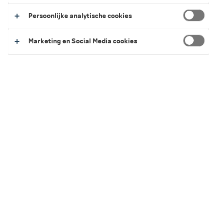
Persoonlijke analytische cookies
Waarom?
Marketing en Social Media cookies
Lopende kosten
Risico-en opbrengstprofiel
Service en Contact
We kunnen je op verschillende manieren helpen.
Heb je een vraag?
Regel het eenvoudig zelf of neem contact
met ons op.