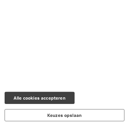
Naar Service en Contact
Wil je advies?
Met een onafhankelijk adviseur kijk je
samen naar welk product bij je past.
Vind je adviseur
Alle cookies accepteren
Keuzes opslaan