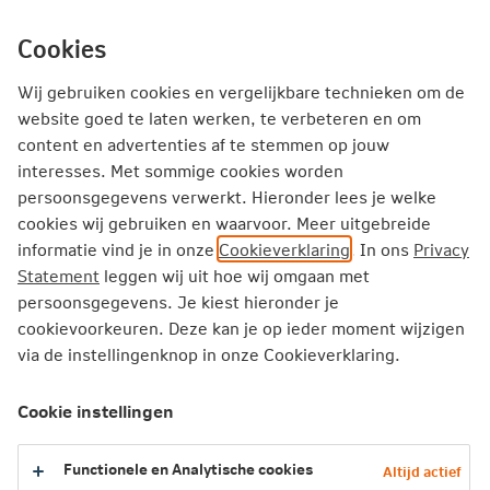
Ga
inhoud
mijn.nn
Particulier
direct
Cookies
naar
Producten
Service en Contact
Inspiratie
Wij gebruiken cookies en vergelijkbare technieken om de
website goed te laten werken, te verbeteren en om
content en advertenties af te stemmen op jouw
Particulier
Pensioen
Extra pensioen opbouwen
interesses. Met sommige cookies worden
Aanvullende PensioenOpbouw
persoonsgegevens verwerkt. Hieronder lees je welke
cookies wij gebruiken en waarvoor. Meer uitgebreide
Kosten beheerd beleggen
informatie vind je in onze
Cookieverklaring
. In ons
Privacy
Statement
leggen wij uit hoe wij omgaan met
Kosten beheerd beleggen
persoonsgegevens. Je kiest hieronder je
cookievoorkeuren. Deze kan je op ieder moment wijzigen
Wat zijn de tarieven voor beheerd
via de instellingenknop in onze Cookieverklaring.
beleggen?
Cookie instellingen
Beleggen brengt kosten met zich mee. Hieronder lees je
waar deze kosten uit bestaan. We rekenen
geen kosten
Functionele en Analytische cookies
Altijd actief
voor transacties of voor het storten van geld op je