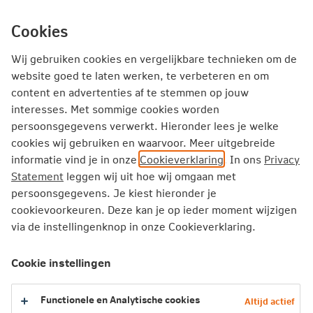
Ga
inhoud
mijn.nn
Particulier
direct
Cookies
naar
Producten
Service en Contact
Inspiratie
Wij gebruiken cookies en vergelijkbare technieken om de
website goed te laten werken, te verbeteren en om
content en advertenties af te stemmen op jouw
Particulier
Service en Contact
Inkomensverzekering
interesses. Met sommige cookies worden
persoonsgegevens verwerkt. Hieronder lees je welke
cookies wij gebruiken en waarvoor. Meer uitgebreide
Service en contact:
informatie vind je in onze
Cookieverklaring
. In ons
Privacy
Inkomensverzekeringen
Statement
leggen wij uit hoe wij omgaan met
persoonsgegevens. Je kiest hieronder je
cookievoorkeuren. Deze kan je op ieder moment wijzigen
via de instellingenknop in onze Cookieverklaring.
Inzicht in je inkomensverzekering via je
werkgever
Cookie instellingen
Wat is een collectieve verzekering?
Functionele en Analytische cookies
Altijd actief