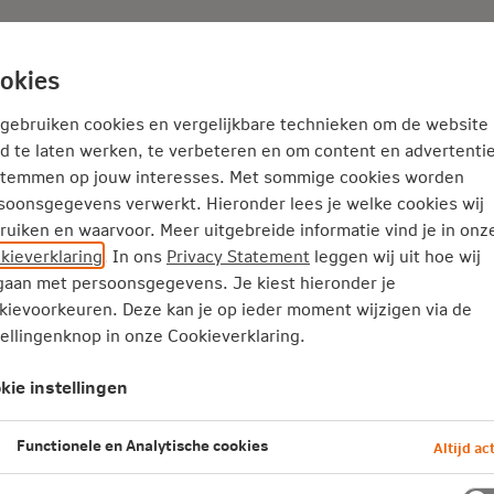
Adviseur
Nieuws
okies
Service en Contact
Inspiratie
 gebruiken cookies en vergelijkbare technieken om de website
d te laten werken, te verbeteren en om content en advertentie
stemmen op jouw interesses. Met sommige cookies worden
soonsgegevens verwerkt. Hieronder lees je welke cookies wij
ruiken en waarvoor. Meer uitgebreide informatie vind je in onz
kieverklaring
. In ons
Privacy Statement
leggen wij uit hoe wij
aan met persoonsgegevens. Je kiest hieronder je
kievoorkeuren. Deze kan je op ieder moment wijzigen via de
tellingenknop in onze Cookieverklaring.
kie instellingen
Functionele en Analytische cookies
Altijd act