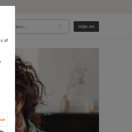
mijn.nn
s af
e
ief