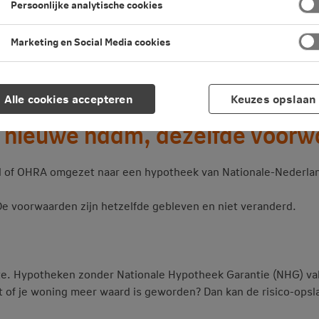
Persoonlijke analytische cookies
Marketing en Social Media cookies
Alle cookies accepteren
Keuzes opslaan
 Variant Hypotheek
: nieuwe naam, dezelfde voor
oyd of OHRA omgezet naar een hypotheek van Nationale-Nederla
e voorwaarden zijn hetzelfde gebleven en niet veranderd.
te. Hypotheken zonder Nationale Hypotheek Garantie (NHG) valle
t of je woning meer waard is geworden? Dan kan de risico-opsl