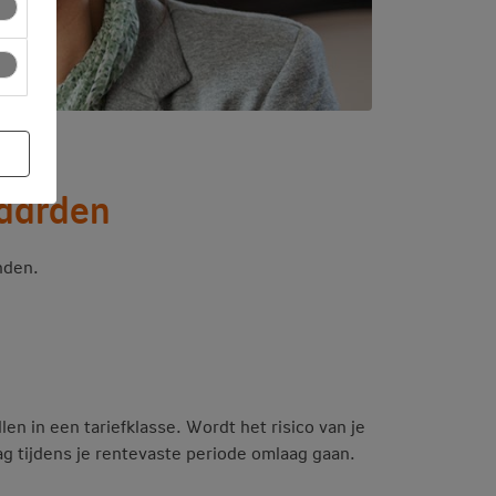
waarden
nden.
n in een tariefklasse. Wordt het risico van je
ag tijdens je rentevaste periode omlaag gaan.