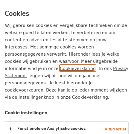
Ga
inhoud
mijn.nn
Particulier
direct
Cookies
naar
Producten
Service en Contact
Inspiratie
Wij gebruiken cookies en vergelijkbare technieken om de
website goed te laten werken, te verbeteren en om
content en advertenties af te stemmen op jouw
Particulier
Hypotheken
Hypotheekvormen
interesses. Met sommige cookies worden
Bankgarantie
persoonsgegevens verwerkt. Hieronder lees je welke
cookies wij gebruiken en waarvoor. Meer uitgebreide
informatie vind je in onze
Cookieverklaring
. In ons
Privacy
Bankgarantie
Statement
leggen wij uit hoe wij omgaan met
persoonsgegevens. Je kiest hieronder je
Je betaalt geen waarborgsom
cookievoorkeuren. Deze kan je op ieder moment wijzigen
Nationale-Nederlanden staat voor je garant
via de instellingenknop in onze Cookieverklaring.
Bankgarantie voldoet voor voorlopig koopcontract
Cookie instellingen
Vraag hypotheekadvies aan
Functionele en Analytische cookies
Altijd actief